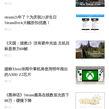
09-13
steam21年了？为庆祝21岁生日
SteamDeck大幅折扣优惠！
09-13
《天国：拯救2》没有硬件光追 主机目
标是努力60帧
09-13
据称Xbox传闻中掌机将使用明年推出
的AMD Z2芯片
09-13
《黑神话》Steam最高在线数首次跌下
80万：缓慢下降
09-13