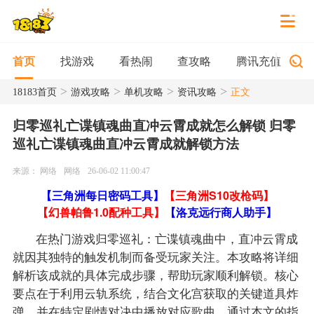
找游戏
看热闹
查攻略
腾讯充值
首页
>
>
>
>
18183首页
游戏攻略
单机攻略
资讯攻略
正文
归零巡礼亡谍镇魂曲直冲云霄成就怎么解锁 归零
巡礼亡谍镇魂曲直冲云霄成就解锁方法
来源： 网络
网络
26-06-02 11:00:47
【三角洲每日密码工具】
【三角洲S10改枪码】
【幻兽帕鲁1.0配种工具】
【洛克远行商人助手】
在热门游戏归零巡礼：亡谍镇魂曲中，直冲云霄成
就因其独特的触发机制而备受玩家关注。本攻略将详细
解析该成就的具体完成步骤，帮助玩家顺利解锁。核心
要点在于利用云轨系统，结合文化宫获取的关键道具炸
弹，并在特定剧情对决中播放对应歌曲。通过本文的指