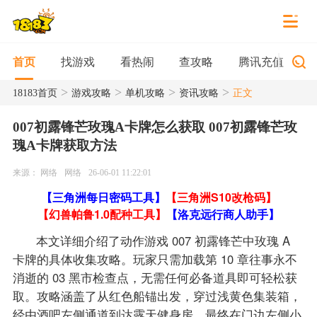
找游戏
看热闹
查攻略
腾讯充值
首页
>
>
>
>
18183首页
游戏攻略
单机攻略
资讯攻略
正文
007初露锋芒玫瑰A卡牌怎么获取 007初露锋芒玫
瑰A卡牌获取方法
来源： 网络
网络
26-06-01 11:22:01
【三角洲每日密码工具】
【三角洲S10改枪码】
【幻兽帕鲁1.0配种工具】
【洛克远行商人助手】
本文详细介绍了动作游戏 007 初露锋芒中玫瑰 A
卡牌的具体收集攻略。玩家只需加载第 10 章往事永不
消逝的 03 黑市检查点，无需任何必备道具即可轻松获
取。攻略涵盖了从红色船锚出发，穿过浅黄色集装箱，
经由酒吧左侧通道到达露天健身房，最终在门边左侧小