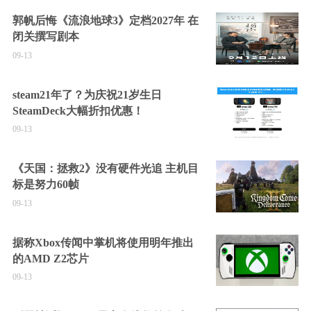
郭帆后悔《流浪地球3》定档2027年 在
闭关撰写剧本
09-13
steam21年了？为庆祝21岁生日
SteamDeck大幅折扣优惠！
09-13
《天国：拯救2》没有硬件光追 主机目
标是努力60帧
09-13
据称Xbox传闻中掌机将使用明年推出
的AMD Z2芯片
09-13