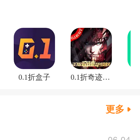
0.1折盒子
0.1折奇迹mu
更多
06-04