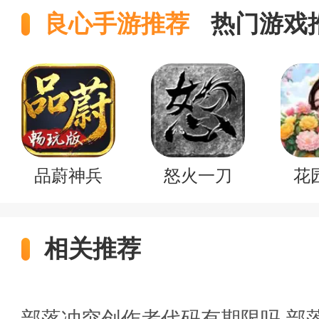
良心手游推荐
热门游戏
品蔚神兵
怒火一刀
花
相关推荐
部落冲突创作者代码有期限吗 部