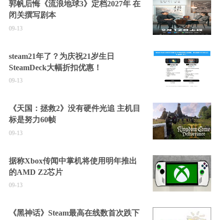
郭帆后悔《流浪地球3》定档2027年 在
闭关撰写剧本
09-13
steam21年了？为庆祝21岁生日
SteamDeck大幅折扣优惠！
09-13
《天国：拯救2》没有硬件光追 主机目
标是努力60帧
09-13
据称Xbox传闻中掌机将使用明年推出
的AMD Z2芯片
09-13
《黑神话》Steam最高在线数首次跌下