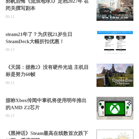
郭帆后悔《流浪地球3》定档2027年 在
闭关撰写剧本
09-13
steam21年了？为庆祝21岁生日
SteamDeck大幅折扣优惠！
09-13
《天国：拯救2》没有硬件光追 主机目
标是努力60帧
09-13
据称Xbox传闻中掌机将使用明年推出
的AMD Z2芯片
09-13
《黑神话》Steam最高在线数首次跌下