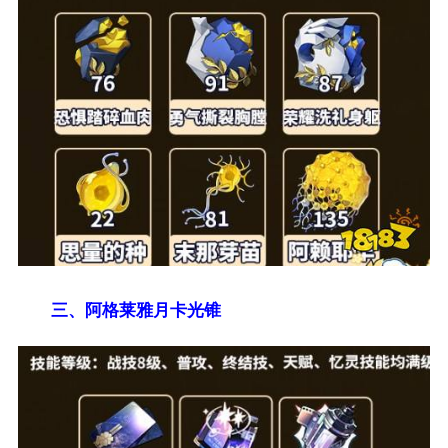
三、阿格莱雅月卡光锥