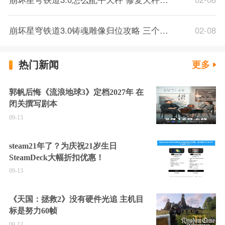
崩坏星穹铁道3.0铸魂雕像归位攻略 三个雕像位置一览
02-08
热门新闻
更多
郭帆后悔《流浪地球3》定档2027年 在
闭关撰写剧本
09-13
steam21年了？为庆祝21岁生日
SteamDeck大幅折扣优惠！
09-13
《天国：拯救2》没有硬件光追 主机目
标是努力60帧
09-13