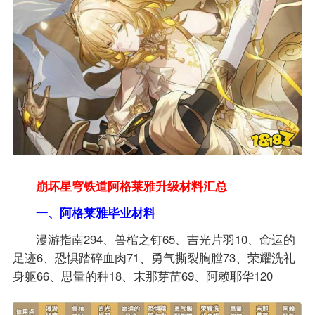
崩坏星穹铁道阿格莱雅升级材料汇总
一、阿格莱雅毕业材料
漫游指南294、兽棺之钉65、吉光片羽10、命运的
足迹6、恐惧踏碎血肉71、勇气撕裂胸膛73、荣耀洗礼
身躯66、思量的种18、末那芽苗69、阿赖耶华120