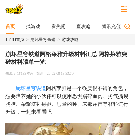
找游戏
看热闹
查攻略
腾讯充值
首页
>
>
18183首页
崩坏星穹铁道
游戏攻略
崩坏星穹铁道阿格莱雅升级材料汇总 阿格莱雅突
破材料清单一览
来源： 18183整合
茉莉
25-02-08 13:33:39
崩坏星穹铁道
阿格莱雅是一个强度很不错的角色，
想要培养她的小伙伴可以使用恐惧踏碎血肉、勇气撕裂
胸膛、荣耀洗礼身躯、思量的种、末那芽苗等材料进行
升级，一起来看看吧。