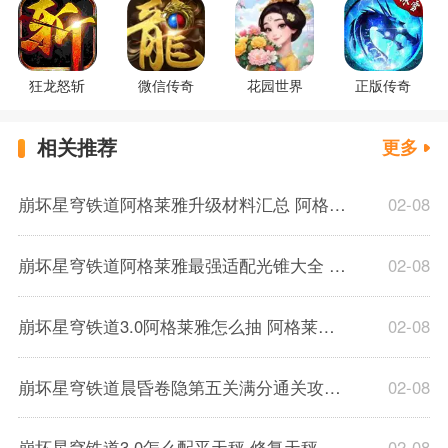
狂龙怒斩
微信传奇
花园世界
正版传奇
相关推荐
更多
崩坏星穹铁道阿格莱雅升级材料汇总 阿格莱雅突破材料清单一览
02-08
崩坏星穹铁道阿格莱雅最强适配光锥大全 阿格莱雅光锥该怎么选
02-08
崩坏星穹铁道3.0阿格莱雅怎么抽 阿格莱雅0+0还是1+0
02-08
崩坏星穹铁道晨昏卷隐第五关满分通关攻略 一声勇者的呐喊试用角色SS攻略
02-08
崩坏星穹铁道3.0怎么配平天秤 修复天秤流程攻略
02-08