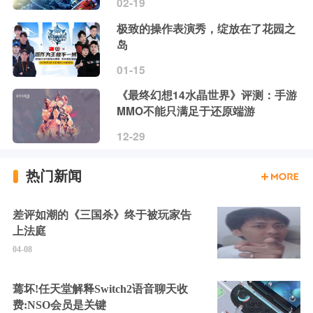
02-19
极致的操作表演秀，绽放在了花园之
岛
01-15
《最终幻想14水晶世界》评测：手游
MMO不能只满足于还原端游
12-29
热门新闻
差评如潮的《三国杀》终于被玩家告
上法庭
04-08
蔫坏!任天堂解释Switch2语音聊天收
费:NSO会员是关键