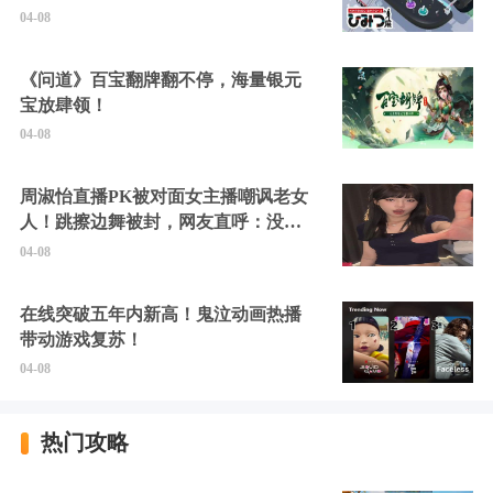
04-08
《问道》百宝翻牌翻不停，海量银元
宝放肆领！
04-08
周淑怡直播PK被对面女主播嘲讽老女
人！跳擦边舞被封，网友直呼：没边
硬擦封的好！
04-08
在线突破五年内新高！鬼泣动画热播
带动游戏复苏！
04-08
热门攻略