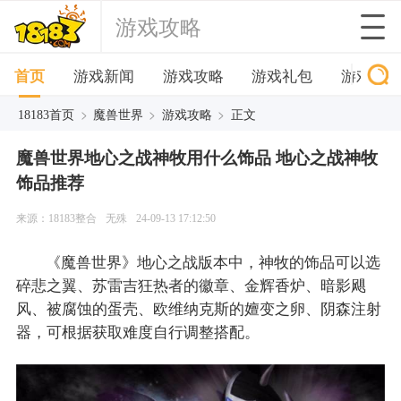
游戏攻略
首页
游戏新闻
游戏攻略
游戏礼包
游戏下
>
>
>
18183首页
魔兽世界
游戏攻略
正文
魔兽世界地心之战神牧用什么饰品 地心之战神牧
饰品推荐
来源：18183整合
无殊
24-09-13 17:12:50
《魔兽世界》地心之战版本中，神牧的饰品可以选
碎悲之翼、苏雷吉狂热者的徽章、金辉香炉、暗影飓
风、被腐蚀的蛋壳、欧维纳克斯的嬗变之卵、阴森注射
器，可根据获取难度自行调整搭配。