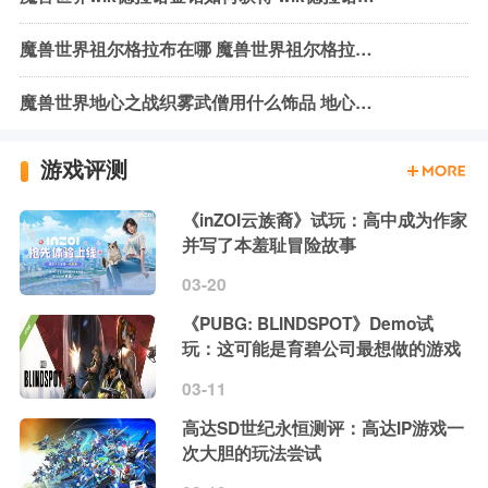
魔兽世界祖尔格拉布在哪 魔兽世界祖尔格拉布位置介绍
魔兽世界地心之战织雾武僧用什么饰品 地心之战织雾武僧饰品推荐
游戏评测
《inZOI云族裔》试玩：高中成为作家
并写了本羞耻冒险故事
03-20
《PUBG: BLINDSPOT》Demo试
玩：这可能是育碧公司最想做的游戏
03-11
高达SD世纪永恒测评：高达IP游戏一
次大胆的玩法尝试