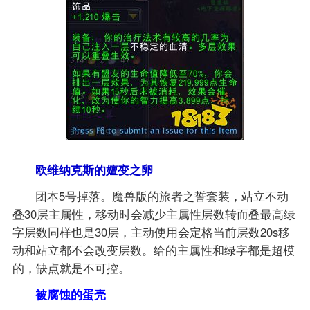
欧维纳克斯的嬗变之卵
团本5号掉落。魔兽版的旅者之誓套装，站立不动
叠30层主属性，移动时会减少主属性层数转而叠最高绿
字层数同样也是30层，主动使用会定格当前层数20s移
动和站立都不会改变层数。给的主属性和绿字都是超模
的，缺点就是不可控。
被腐蚀的蛋壳