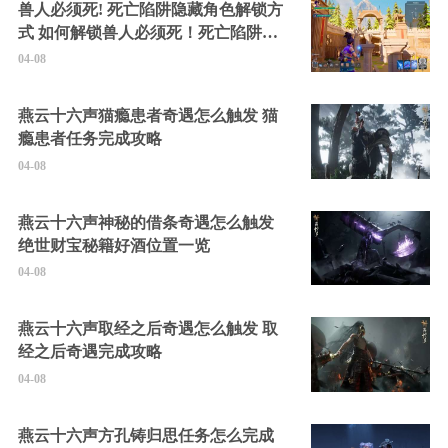
兽人必须死! 死亡陷阱隐藏角色解锁方
式 如何解锁兽人必须死！死亡陷阱中
的隐藏角色
04-08
燕云十六声猫瘾患者奇遇怎么触发 猫
瘾患者任务完成攻略
04-08
燕云十六声神秘的借条奇遇怎么触发
绝世财宝秘籍好酒位置一览
04-08
燕云十六声取经之后奇遇怎么触发 取
经之后奇遇完成攻略
04-08
燕云十六声方孔铸归思任务怎么完成