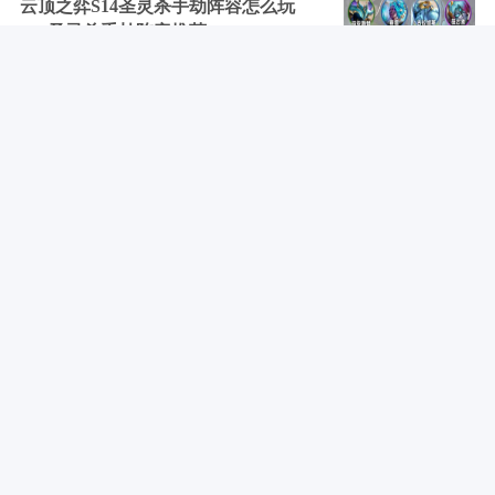
云顶之弈S14圣灵杀手劫阵容怎么玩
S14圣灵杀手劫阵容推荐
04-08
云顶之弈14赛季最强阵容有什么 14赛
季11套强势阵容推荐一览
04-08
燕云十六声10个枯井位置大全 陇西行
四首其二十日井攻略
04-08
云顶之弈源计划夺宝活动是什么 云顶
源计划夺宝活动介绍
04-08
下拉加载更多