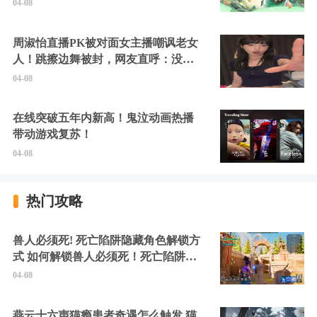
04-08
周淑怡直播PK被对面女主播嘲讽老女
人！跳擦边舞被封，网友直呼：没边
硬擦封的好！
04-08
在线突破五年内新高！鬼泣动画热播
带动游戏复苏！
04-08
热门攻略
兽人必须死! 死亡陷阱隐藏角色解锁方
式 如何解锁兽人必须死！死亡陷阱中
的隐藏角色
04-08
燕云十六声猫瘾患者奇遇怎么触发 猫