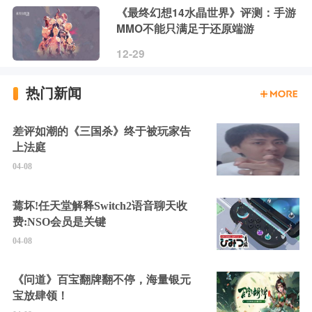
《最终幻想14水晶世界》评测：手游
MMO不能只满足于还原端游
12-29
热门新闻
差评如潮的《三国杀》终于被玩家告
上法庭
04-08
蔫坏!任天堂解释Switch2语音聊天收
费:NSO会员是关键
04-08
《问道》百宝翻牌翻不停，海量银元
宝放肆领！