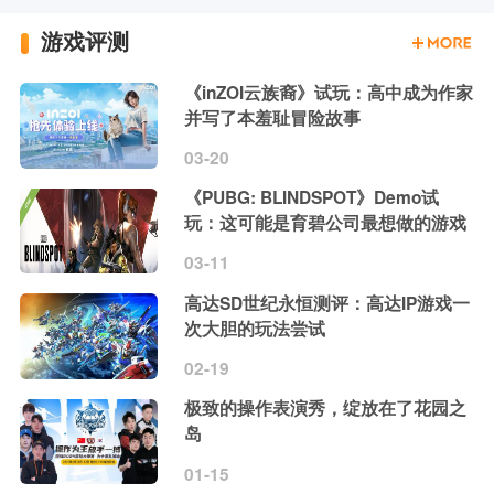
游戏评测
《inZOI云族裔》试玩：高中成为作家
并写了本羞耻冒险故事
03-20
《PUBG: BLINDSPOT》Demo试
玩：这可能是育碧公司最想做的游戏
03-11
高达SD世纪永恒测评：高达IP游戏一
次大胆的玩法尝试
02-19
极致的操作表演秀，绽放在了花园之
岛
01-15