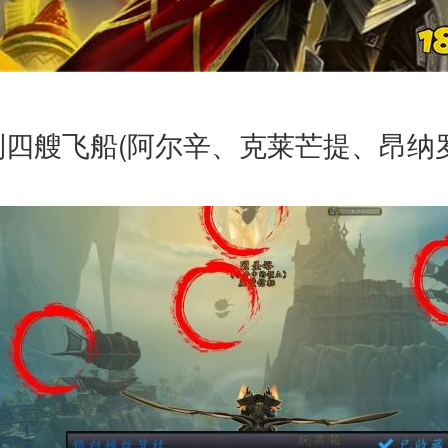
四艘飞船(阿尔辛、克莱芒提、昂纳罗