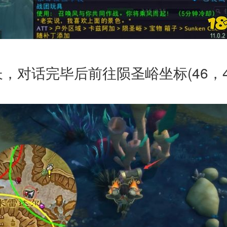
，对话完毕后前往陨圣峪坐标(46，45