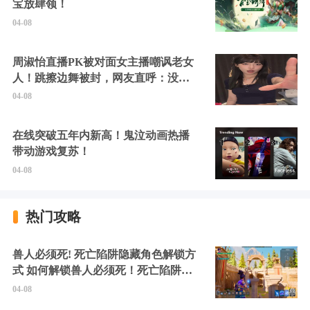
宝放肆领！
04-08
周淑怡直播PK被对面女主播嘲讽老女
人！跳擦边舞被封，网友直呼：没边
硬擦封的好！
04-08
在线突破五年内新高！鬼泣动画热播
带动游戏复苏！
04-08
热门攻略
兽人必须死! 死亡陷阱隐藏角色解锁方
式 如何解锁兽人必须死！死亡陷阱中
的隐藏角色
04-08