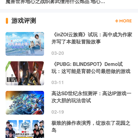
魔兽世界地心之战织雾武僧用什么饰品 地心之战织雾武僧饰品推荐
游戏评测
《inZOI云族裔》试玩：高中成为作家
并写了本羞耻冒险故事
03-20
《PUBG: BLINDSPOT》Demo试
玩：这可能是育碧公司最想做的游戏
03-11
高达SD世纪永恒测评：高达IP游戏一
次大胆的玩法尝试
02-19
极致的操作表演秀，绽放在了花园之
岛