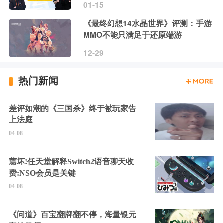
01-15
《最终幻想14水晶世界》评测：手游
MMO不能只满足于还原端游
12-29
热门新闻
差评如潮的《三国杀》终于被玩家告
上法庭
04-08
蔫坏!任天堂解释Switch2语音聊天收
费:NSO会员是关键
04-08
《问道》百宝翻牌翻不停，海量银元