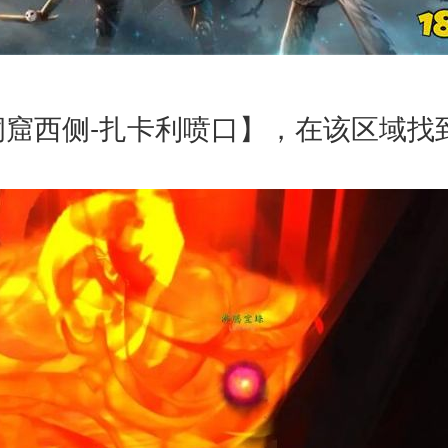
洞窟西侧-扎卡利喷口】，在该区域找