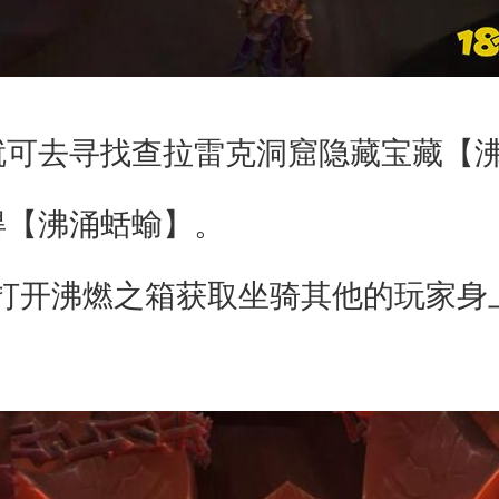
就可去寻找查拉雷克洞窟隐藏宝藏【沸
得【沸涌蛞蝓】。
开沸燃之箱获取坐骑其他的玩家身上的