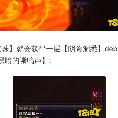
珠】就会获得一层【阴险洞悉】debu
黑暗的嘶鸣声】;