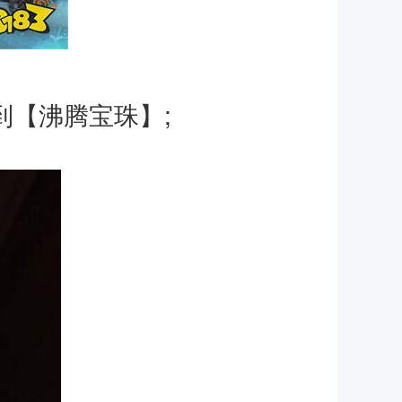
到【沸腾宝珠】;