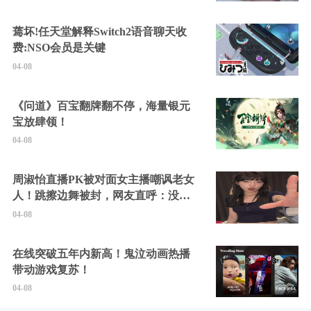
蔫坏!任天堂解释Switch2语音聊天收
费:NSO会员是关键
04-08
《问道》百宝翻牌翻不停，海量银元
宝放肆领！
04-08
周淑怡直播PK被对面女主播嘲讽老女
人！跳擦边舞被封，网友直呼：没边
硬擦封的好！
04-08
在线突破五年内新高！鬼泣动画热播
带动游戏复苏！
04-08