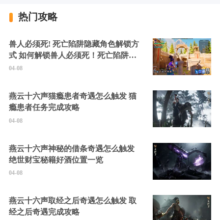
热门攻略
兽人必须死! 死亡陷阱隐藏角色解锁方
式 如何解锁兽人必须死！死亡陷阱中
的隐藏角色
04-08
燕云十六声猫瘾患者奇遇怎么触发 猫
瘾患者任务完成攻略
04-08
燕云十六声神秘的借条奇遇怎么触发
绝世财宝秘籍好酒位置一览
04-08
燕云十六声取经之后奇遇怎么触发 取
经之后奇遇完成攻略