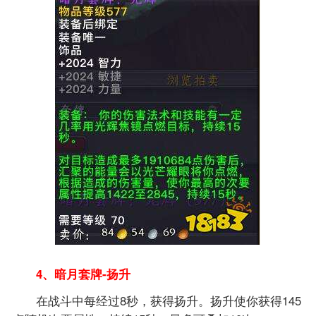
4、暗月套牌-扬升
在战斗中每经过8秒，获得扬升。扬升使你获得145