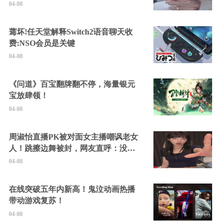
04-08
蔫坏!任天堂解释Switch2语音聊天收
费:NSO会员是关键
04-08
《问道》百宝翻牌翻不停，海量银元
宝放肆领！
04-08
周淑怡直播PK被对面女主播嘲讽老女
人！跳擦边舞被封，网友直呼：没边
硬擦封的好！
04-08
在线突破五年内新高！鬼泣动画热播
带动游戏复苏！
04-08