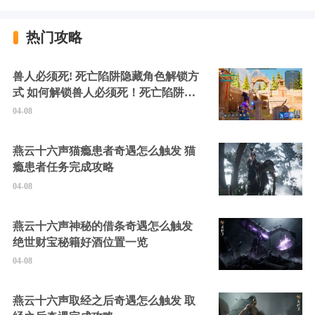
热门攻略
兽人必须死! 死亡陷阱隐藏角色解锁方
式 如何解锁兽人必须死！死亡陷阱中
的隐藏角色
04-08
燕云十六声猫瘾患者奇遇怎么触发 猫
瘾患者任务完成攻略
04-08
燕云十六声神秘的借条奇遇怎么触发
绝世财宝秘籍好酒位置一览
04-08
燕云十六声取经之后奇遇怎么触发 取