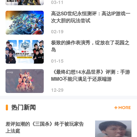
03-11
高达SD世纪永恒测评：高达IP游戏一
次大胆的玩法尝试
02-19
极致的操作表演秀，绽放在了花园之
岛
01-15
《最终幻想14水晶世界》评测：手游
MMO不能只满足于还原端游
12-29
热门新闻
差评如潮的《三国杀》终于被玩家告
上法庭