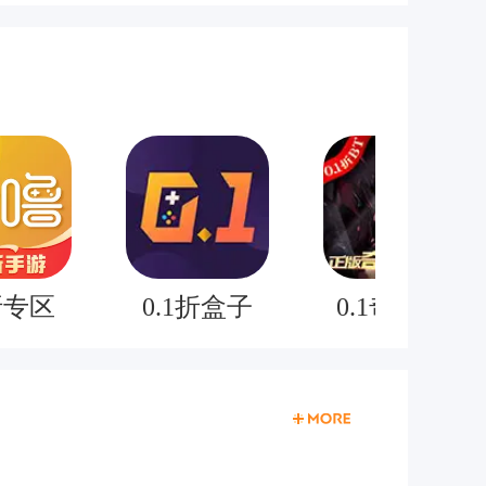
折专区
0.1折盒子
0.1奇迹mu