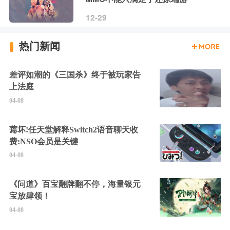
12-29
热门新闻
差评如潮的《三国杀》终于被玩家告
上法庭
04-08
蔫坏!任天堂解释Switch2语音聊天收
费:NSO会员是关键
04-08
《问道》百宝翻牌翻不停，海量银元
宝放肆领！
04-08