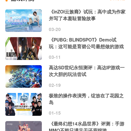
《inZOI云族裔》试玩：高中成为作家
并写了本羞耻冒险故事
03-20
《PUBG: BLINDSPOT》Demo试
玩：这可能是育碧公司最想做的游戏
03-11
高达SD世纪永恒测评：高达IP游戏一
次大胆的玩法尝试
02-19
极致的操作表演秀，绽放在了花园之
岛
01-15
《最终幻想14水晶世界》评测：手游
MMO不能只满足于还原端游