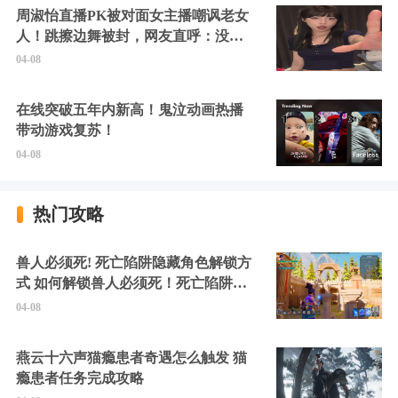
周淑怡直播PK被对面女主播嘲讽老女
人！跳擦边舞被封，网友直呼：没边
硬擦封的好！
04-08
在线突破五年内新高！鬼泣动画热播
带动游戏复苏！
04-08
热门攻略
兽人必须死! 死亡陷阱隐藏角色解锁方
式 如何解锁兽人必须死！死亡陷阱中
的隐藏角色
04-08
燕云十六声猫瘾患者奇遇怎么触发 猫
瘾患者任务完成攻略