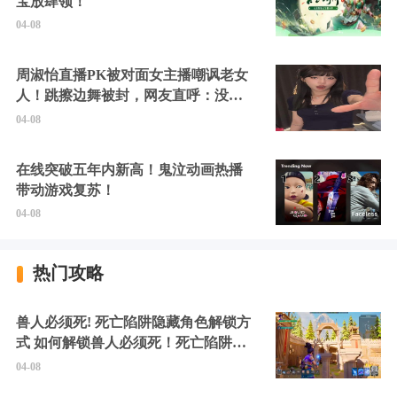
宝放肆领！
04-08
周淑怡直播PK被对面女主播嘲讽老女
人！跳擦边舞被封，网友直呼：没边
硬擦封的好！
04-08
在线突破五年内新高！鬼泣动画热播
带动游戏复苏！
04-08
热门攻略
兽人必须死! 死亡陷阱隐藏角色解锁方
式 如何解锁兽人必须死！死亡陷阱中
的隐藏角色
04-08