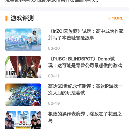
游戏评测
《inZOI云族裔》试玩：高中成为作家
并写了本羞耻冒险故事
03-20
《PUBG: BLINDSPOT》Demo试
玩：这可能是育碧公司最想做的游戏
03-11
高达SD世纪永恒测评：高达IP游戏一
次大胆的玩法尝试
02-19
极致的操作表演秀，绽放在了花园之
岛