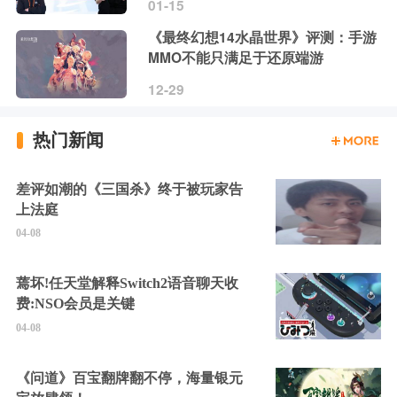
01-15
《最终幻想14水晶世界》评测：手游
MMO不能只满足于还原端游
12-29
热门新闻
差评如潮的《三国杀》终于被玩家告
上法庭
04-08
蔫坏!任天堂解释Switch2语音聊天收
费:NSO会员是关键
04-08
《问道》百宝翻牌翻不停，海量银元