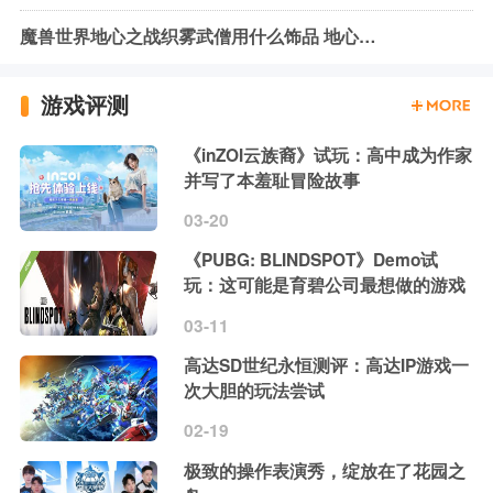
魔兽世界地心之战织雾武僧用什么饰品 地心之战织雾武僧饰品推荐
游戏评测
《inZOI云族裔》试玩：高中成为作家
并写了本羞耻冒险故事
03-20
《PUBG: BLINDSPOT》Demo试
玩：这可能是育碧公司最想做的游戏
03-11
高达SD世纪永恒测评：高达IP游戏一
次大胆的玩法尝试
02-19
极致的操作表演秀，绽放在了花园之