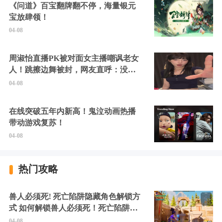
《问道》百宝翻牌翻不停，海量银元
宝放肆领！
04-08
周淑怡直播PK被对面女主播嘲讽老女
人！跳擦边舞被封，网友直呼：没边
硬擦封的好！
04-08
在线突破五年内新高！鬼泣动画热播
带动游戏复苏！
04-08
热门攻略
兽人必须死! 死亡陷阱隐藏角色解锁方
式 如何解锁兽人必须死！死亡陷阱中
的隐藏角色
04-08