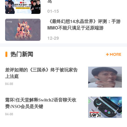
岛
01-15
《最终幻想14水晶世界》评测：手游
MMO不能只满足于还原端游
12-29
热门新闻
差评如潮的《三国杀》终于被玩家告
上法庭
04-08
蔫坏!任天堂解释Switch2语音聊天收
费:NSO会员是关键
04-08