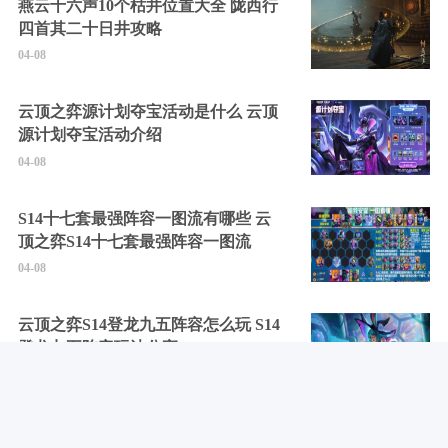
燕云十六声10个枯井位置大全 陇西行
四首其二十日井攻略
04-08
云顶之弈源计划夺宝活动是什么 云顶
源计划夺宝活动介绍
04-08
S14十七套最强阵容一图流有哪些 云
顶之弈S14十七套最强阵容一图流
04-08
云顶之弈S14登龙九五阵容怎么玩 S14
登龙九五阵容玩法分享
04-08
剑灵2最新可用兑换码大全2025 剑灵2