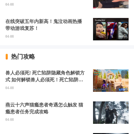
硬擦封的好！
04-08
在线突破五年内新高！鬼泣动画热播
带动游戏复苏！
04-08
热门攻略
兽人必须死! 死亡陷阱隐藏角色解锁方
式 如何解锁兽人必须死！死亡陷阱中
的隐藏角色
04-08
燕云十六声猫瘾患者奇遇怎么触发 猫
瘾患者任务完成攻略
04-08