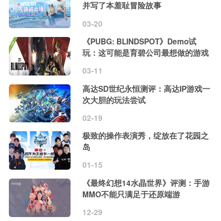
并写了本羞耻冒险故事
03-20
《PUBG: BLINDSPOT》Demo试
玩：这可能是育碧公司最想做的游戏
03-11
高达SD世纪永恒测评：高达IP游戏一
次大胆的玩法尝试
02-19
极致的操作表演秀，绽放在了花园之
岛
01-15
《最终幻想14水晶世界》评测：手游
MMO不能只满足于还原端游
12-29