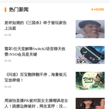
热门新闻
差评如潮的《三国杀》终于被玩家告
上法庭
04-08
蔫坏!任天堂解释Switch2语音聊天收
费:NSO会员是关键
04-08
《问道》百宝翻牌翻不停，海量银元
宝放肆领！
04-08
周淑怡直播PK被对面女主播嘲讽老女
人！跳擦边舞被封，网友直呼：没边