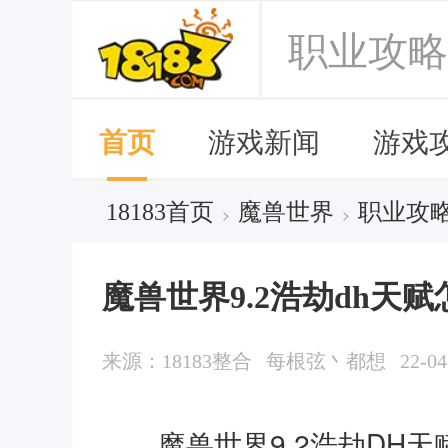
职业攻略
首页
游戏新闻
游戏
18183首页
魔兽世界
职业攻
>
>
魔兽世界9.2浩劫dh天
来源：18183整合
每根弦丶都想
22-04
魔兽世界9.2浩劫DH