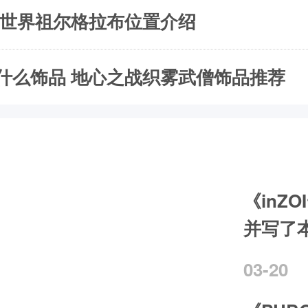
兽世界祖尔格拉布位置介绍
什么饰品 地心之战织雾武僧饰品推荐
《inZ
并写了
03-20