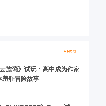
OI云族裔》试玩：高中成为作家
本羞耻冒险故事