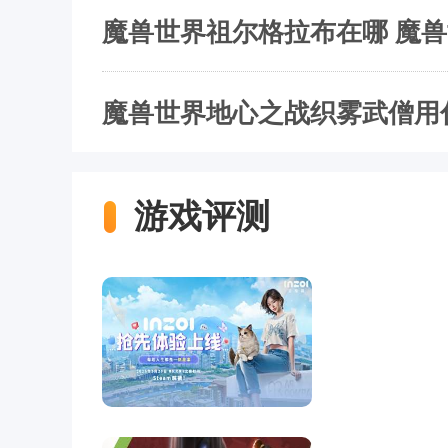
魔兽世界祖尔格拉布在哪 魔
魔兽世界地心之战织雾武僧用
游戏评测