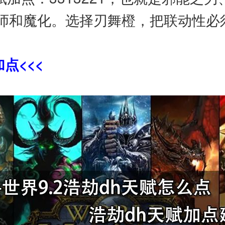
师和魔化。选择刃舞橙，把联动性必
点<<<