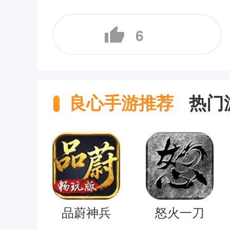
6
良心手游推荐
热门
品蔚神兵
怒火一刀