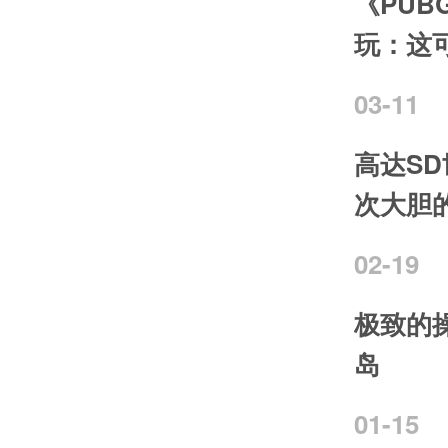
《PUBG
玩：这
03-11
高达S
次大胆
02-19
极致的
岛
01-15