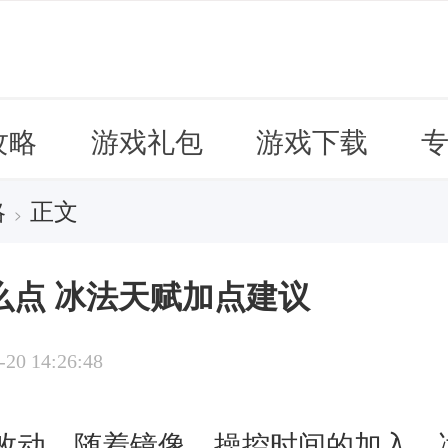
攻略
游戏礼包
游戏下载
略
正文
>
么点 冰法天赋加点建议
-20 14:26:48
改动，随着镜像、操控时间的加入，