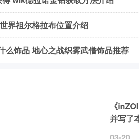
兽世界祖尔格拉布位置介绍
什么饰品 地心之战织雾武僧饰品推荐
《inZ
并写了
03-20