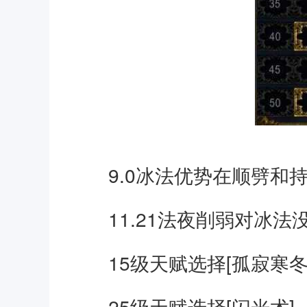
9.0冰法优势在顺劈和
11.21法夜削弱对冰
15级天赋选择[孤寂寒冬
25级天赋选择[闪光术]