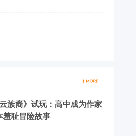
OI云族裔》试玩：高中成为作家
本羞耻冒险故事