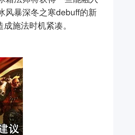
暴深冬之寒debuff的新
这造成施法时机紧凑。