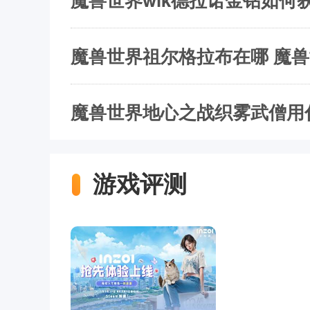
魔兽世界祖尔格拉布在哪 魔
魔兽世界地心之战织雾武僧用
游戏评测