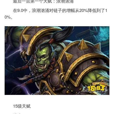
最后一层第一个天赋：浪潮汹涌
在9.0中，浪潮汹涌对链子的增幅从20%降低到了1
0%。
15级天赋