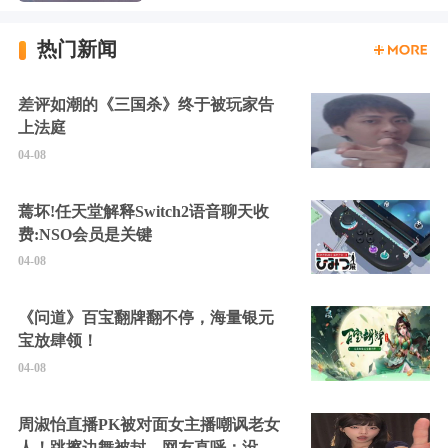
热门新闻
差评如潮的《三国杀》终于被玩家告
上法庭
04-08
蔫坏!任天堂解释Switch2语音聊天收
费:NSO会员是关键
04-08
《问道》百宝翻牌翻不停，海量银元
宝放肆领！
04-08
周淑怡直播PK被对面女主播嘲讽老女
人！跳擦边舞被封，网友直呼：没边