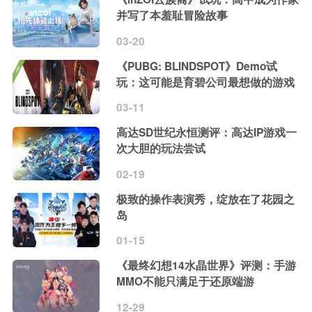
并写了本羞耻冒险故事
03-20
《PUBG: BLINDSPOT》Demo试
玩：这可能是育碧公司最想做的游戏
03-11
高达SD世纪永恒测评：高达IP游戏一
次大胆的玩法尝试
02-19
极致的操作表演秀，绽放在了花园之
岛
01-15
《最终幻想14水晶世界》评测：手游
MMO不能只满足于还原端游
12-29