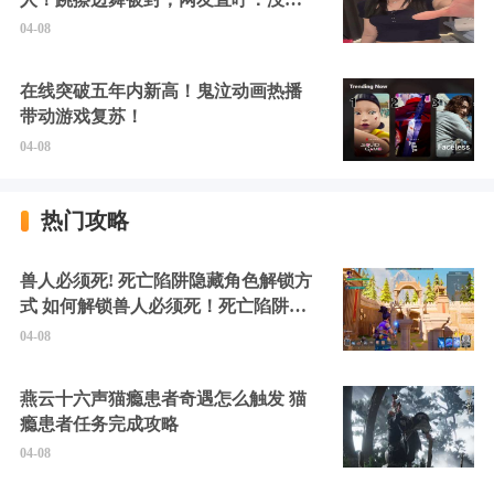
硬擦封的好！
04-08
在线突破五年内新高！鬼泣动画热播
带动游戏复苏！
04-08
热门攻略
兽人必须死! 死亡陷阱隐藏角色解锁方
式 如何解锁兽人必须死！死亡陷阱中
的隐藏角色
04-08
燕云十六声猫瘾患者奇遇怎么触发 猫
瘾患者任务完成攻略
04-08