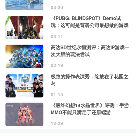
03-20
《PUBG: BLINDSPOT》Demo试
玩：这可能是育碧公司最想做的游戏
03-11
高达SD世纪永恒测评：高达IP游戏一
次大胆的玩法尝试
02-19
极致的操作表演秀，绽放在了花园之
岛
01-15
《最终幻想14水晶世界》评测：手游
MMO不能只满足于还原端游
12-29