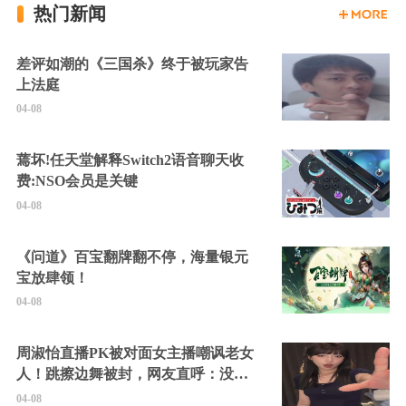
热门新闻
差评如潮的《三国杀》终于被玩家告
上法庭
04-08
蔫坏!任天堂解释Switch2语音聊天收
费:NSO会员是关键
04-08
《问道》百宝翻牌翻不停，海量银元
宝放肆领！
04-08
周淑怡直播PK被对面女主播嘲讽老女
人！跳擦边舞被封，网友直呼：没边
硬擦封的好！
04-08