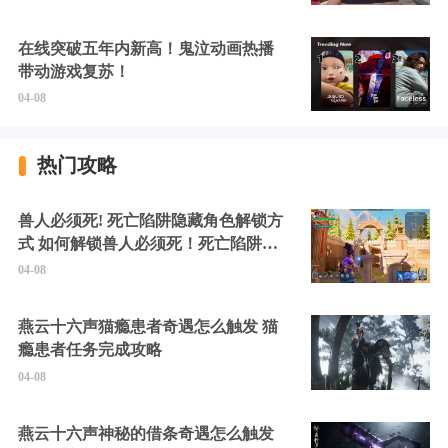
在线突破五年内新高！鬼泣动画热播
带动游戏复苏！
04-08
热门攻略
兽人必须死! 死亡陷阱隐藏角色解锁方
式 如何解锁兽人必须死！死亡陷阱中
的隐藏角色
04-08
燕云十六声猫瘾患者奇遇怎么触发 猫
瘾患者任务完成攻略
04-08
燕云十六声神秘的借条奇遇怎么触发