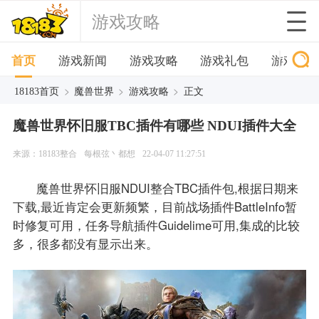
游戏攻略
首页
游戏新闻
游戏攻略
游戏礼包
游戏下
>
>
>
18183首页
魔兽世界
游戏攻略
正文
魔兽世界怀旧服TBC插件有哪些 NDUI插件大全
来源：18183整合
每根弦丶都想
22-04-07 11:27:51
魔兽世界怀旧服NDUI整合TBC插件包,根据日期来
下载,最近肯定会更新频繁，目前战场插件BattleInfo暂
时修复可用，任务导航插件Guidelime可用,集成的比较
多，很多都没有显示出来。