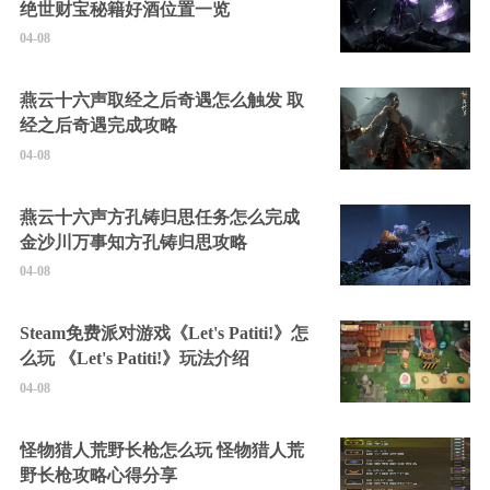
绝世财宝秘籍好酒位置一览
04-08
燕云十六声取经之后奇遇怎么触发 取
经之后奇遇完成攻略
04-08
燕云十六声方孔铸归思任务怎么完成
金沙川万事知方孔铸归思攻略
04-08
Steam免费派对游戏《Let's Patiti!》怎
么玩 《Let's Patiti!》玩法介绍
04-08
怪物猎人荒野长枪怎么玩 怪物猎人荒
野长枪攻略心得分享