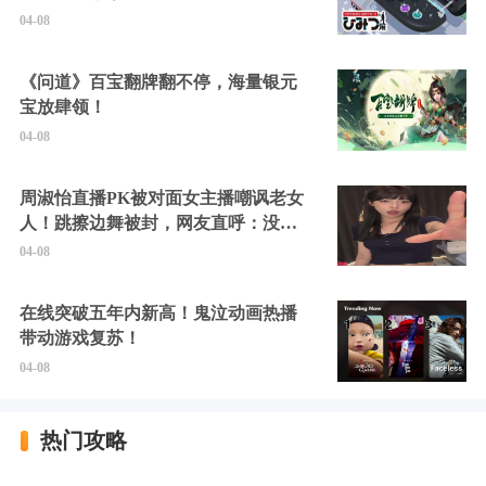
04-08
《问道》百宝翻牌翻不停，海量银元
宝放肆领！
04-08
周淑怡直播PK被对面女主播嘲讽老女
人！跳擦边舞被封，网友直呼：没边
硬擦封的好！
04-08
在线突破五年内新高！鬼泣动画热播
带动游戏复苏！
04-08
热门攻略