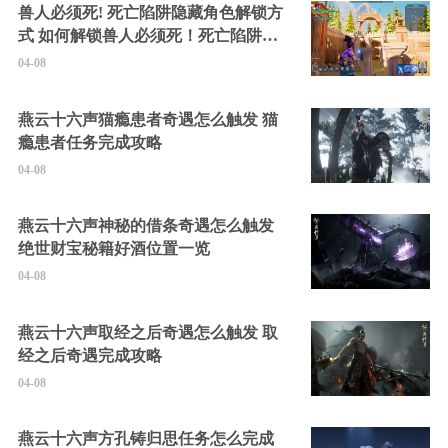
兽人必须死! 死亡陷阱隐藏角色解锁方
式 如何解锁兽人必须死！死亡陷阱中
的隐藏角色
04-08
燕云十六声猫瘾患者奇遇怎么触发 猫
瘾患者任务完成攻略
04-08
燕云十六声神秘的借条奇遇怎么触发
绝世财宝秘籍好酒位置一览
04-08
燕云十六声取经之后奇遇怎么触发 取
经之后奇遇完成攻略
04-08
燕云十六声方孔铸归思任务怎么完成