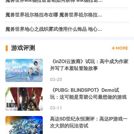
魔兽世界祖尔格拉布在哪 魔兽世界祖尔格拉布位置介绍
魔兽世界地心之战织雾武僧用什么饰品 地心之战织雾武僧饰品推荐
游戏评测
《inZOI云族裔》试玩：高中成为作家
并写了本羞耻冒险故事
03-20
《PUBG: BLINDSPOT》Demo试
玩：这可能是育碧公司最想做的游戏
03-11
高达SD世纪永恒测评：高达IP游戏一
次大胆的玩法尝试