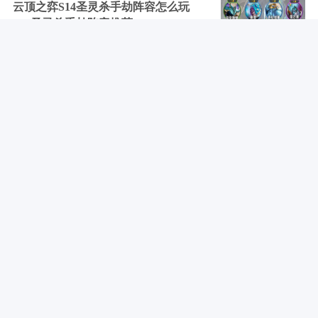
云顶之弈S14圣灵杀手劫阵容怎么玩
S14圣灵杀手劫阵容推荐
04-08
云顶之弈14赛季最强阵容有什么 14赛
季11套强势阵容推荐一览
04-08
燕云十六声10个枯井位置大全 陇西行
四首其二十日井攻略
04-08
云顶之弈源计划夺宝活动是什么 云顶
源计划夺宝活动介绍
04-08
下拉加载更多