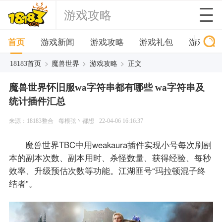
游戏攻略
首页
游戏新闻
游戏攻略
游戏礼包
游戏下
>
>
>
18183首页
魔兽世界
游戏攻略
正文
魔兽世界怀旧服wa字符串都有哪些 wa字符串及
统计插件汇总
来源：18183整合
每根弦丶都想
22-04-06 16:16:37
魔兽世界TBC中用weakaura插件实现小号每次刷副
本的副本次数、副本用时、杀怪数量、获得经验、每秒
效率、升级预估次数等功能。江湖匪号“玛拉顿混子终
结者”。