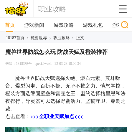
职业攻略
首页
游戏新闻
游戏攻略
游戏礼包
游戏下
>
>
>
18183首页
魔兽世界
职业攻略
正文
魔兽世界防战怎么玩 防战天赋及橙装推荐
来源：18183整合
specialweek
22-03-23 18:06:34
魔兽世界防战天赋选择灭绝、滚石元素、震耳噪
音、爆裂闪电、百折不挠、无坚不摧之力、愤怒掌控，
橙装方面选磐固壁垒和雷霆之王，盟约选择格里恩和法
夜都行，导灵器可以选择野蛮活力、坚韧守卫、穿刺之
裁。
点击查看：
>>>全职业天赋加点<<<