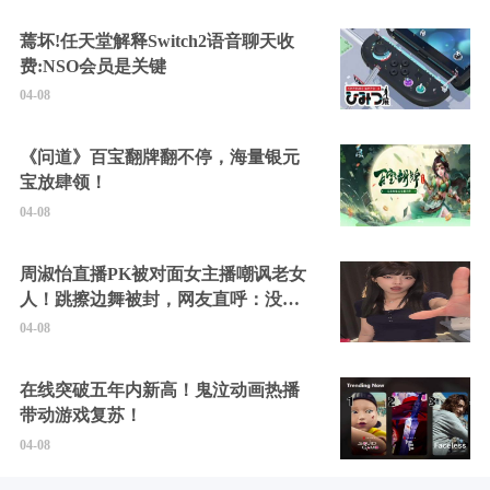
蔫坏!任天堂解释Switch2语音聊天收
费:NSO会员是关键
04-08
《问道》百宝翻牌翻不停，海量银元
宝放肆领！
04-08
周淑怡直播PK被对面女主播嘲讽老女
人！跳擦边舞被封，网友直呼：没边
硬擦封的好！
04-08
在线突破五年内新高！鬼泣动画热播
带动游戏复苏！
04-08