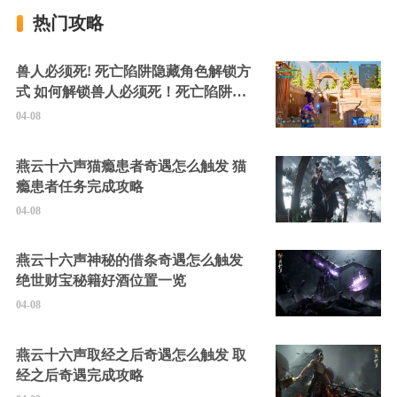
热门攻略
兽人必须死! 死亡陷阱隐藏角色解锁方
式 如何解锁兽人必须死！死亡陷阱中
的隐藏角色
04-08
燕云十六声猫瘾患者奇遇怎么触发 猫
瘾患者任务完成攻略
04-08
燕云十六声神秘的借条奇遇怎么触发
绝世财宝秘籍好酒位置一览
04-08
燕云十六声取经之后奇遇怎么触发 取
经之后奇遇完成攻略