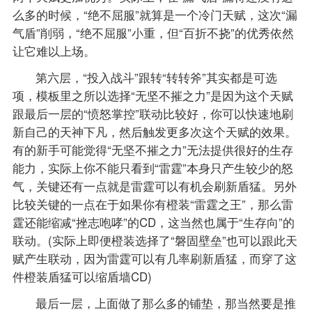
么多的时候，“绝不屈服”就算是一个冷门天赋，这次“漏
气盾”削弱，“绝不屈服”小重，但“百折不挠”的优秀依然
让它难以上场。
第六层，“投入战斗”跟转“转转斧”其实都是可选
项，模板里之所以选择“无坚不摧之力”是因为这个天赋
跟最后一层的“愤怒掌控”联动比较好，你可以快速地刷
新自己的天神下凡，然后触发更多次这个天赋的效果。
有的新手可能觉得“无坚不摧之力”无法提供很好的生存
能力，实际上你不能只看到“雷霆”本身只产生较少的怒
气，关键还有一点就是雷霆可以有机会刷新盾猛。另外
比较关键的一点在于如果你有橙装“雷霆之王”，那么雷
霆还能缩减“挫志咆哮”的CD，这当然也属于“生存向”的
联动。(实际上即便橙装选择了“磐固壁垒”也可以跟此天
赋产生联动，因为雷霆可以有几率刷新盾猛，而穿了这
件橙装盾猛可以缩盾墙CD)
最后一层，上面做了那么多的铺垫，那当然要是推