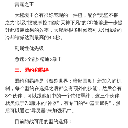
雷霆之王
大秘境里会有很好表现的一件橙，配合“无坚不摧
之力”以及“愤怒掌控”缩减“天神下凡”的CD能够进一步提
升此橙装效果的效率，大秘境很多时候都可以让触发的
冷却缩减达到最高的4.5秒。
副属性优先级
急速>全能>精通>暴击
三、盟约和羁绊
盟约和羁绊是《魔兽世界：暗影国度》新加入的机
制，每个盟约在选择之后都会有额外的技能，然后会有
3个伙伴，可以跟他们中的一个缔结羁绊，这三个伙伴
就类似于7.0版本的“神器”，有专门的“神器天赋树”，然
后可以通过“导灵器”来加强羁绊。
目前防战可用的盟约选择：