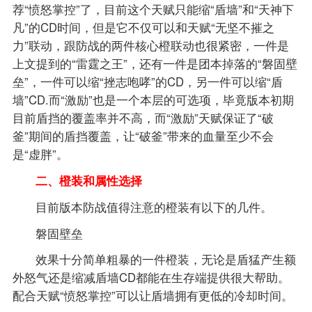
荐“愤怒掌控”了，目前这个天赋只能缩“盾墙”和“天神下
凡”的CD时间，但是它不仅可以和天赋“无坚不摧之
力”联动，跟防战的两件核心橙联动也很紧密，一件是
上文提到的“雷霆之王”，还有一件是团本掉落的“磐固壁
垒”，一件可以缩“挫志咆哮”的CD，另一件可以缩“盾
墙”CD.而“激励”也是一个本层的可选项，毕竟版本初期
目前盾挡的覆盖率并不高，而“激励”天赋保证了“破
釜”期间的盾挡覆盖，让“破釜”带来的血量至少不会
是“虚胖”。
二、橙装和属性选择
目前版本防战值得注意的橙装有以下的几件。
磐固壁垒
效果十分简单粗暴的一件橙装，无论是盾猛产生额
外怒气还是缩减盾墙CD都能在生存端提供很大帮助。
配合天赋“愤怒掌控”可以让盾墙拥有更低的冷却时间。