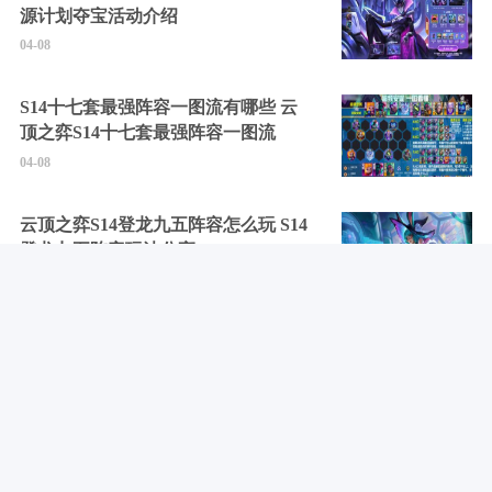
源计划夺宝活动介绍
04-08
S14十七套最强阵容一图流有哪些 云
顶之弈S14十七套最强阵容一图流
04-08
云顶之弈S14登龙九五阵容怎么玩 S14
登龙九五阵容玩法分享
04-08
剑灵2最新可用兑换码大全2025 剑灵2
所有礼包码汇总
04-08
黑暗世界：因与果全成就解锁攻略 黑
暗世界：因与果怎么全收集