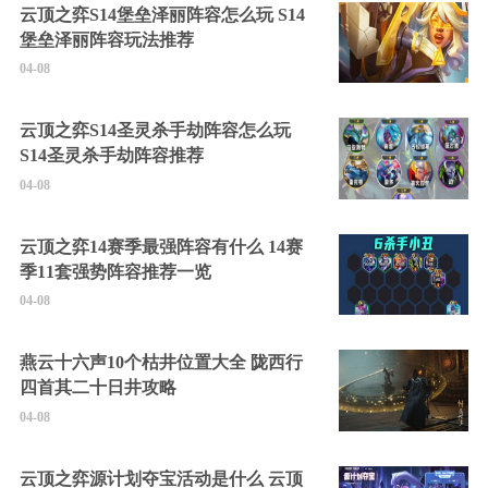
云顶之弈S14堡垒泽丽阵容怎么玩 S14
堡垒泽丽阵容玩法推荐
04-08
云顶之弈S14圣灵杀手劫阵容怎么玩
S14圣灵杀手劫阵容推荐
04-08
云顶之弈14赛季最强阵容有什么 14赛
季11套强势阵容推荐一览
04-08
燕云十六声10个枯井位置大全 陇西行
四首其二十日井攻略
04-08
云顶之弈源计划夺宝活动是什么 云顶