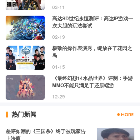
03-11
高达SD世纪永恒测评：高达IP游戏一
次大胆的玩法尝试
02-19
极致的操作表演秀，绽放在了花园之
岛
01-15
《最终幻想14水晶世界》评测：手游
MMO不能只满足于还原端游
12-29
热门新闻
差评如潮的《三国杀》终于被玩家告
上法庭