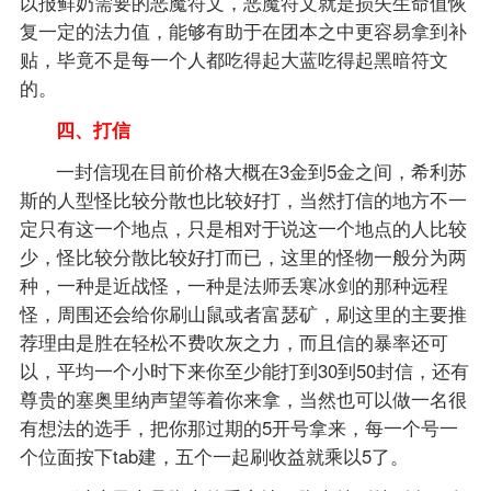
以报鲜奶需要的恶魔符文，恶魔符文就是损失生命值恢
复一定的法力值，能够有助于在团本之中更容易拿到补
贴，毕竟不是每一个人都吃得起大蓝吃得起黑暗符文
的。
四、打信
一封信现在目前价格大概在3金到5金之间，希利苏
斯的人型怪比较分散也比较好打，当然打信的地方不一
定只有这一个地点，只是相对于说这一个地点的人比较
少，怪比较分散比较好打而已，这里的怪物一般分为两
种，一种是近战怪，一种是法师丢寒冰剑的那种远程
怪，周围还会给你刷山鼠或者富瑟矿，刷这里的主要推
荐理由是胜在轻松不费吹灰之力，而且信的暴率还可
以，平均一个小时下来你至少能打到30到50封信，还有
尊贵的塞奥里纳声望等着你来拿，当然也可以做一名很
有想法的选手，把你那过期的5开号拿来，每一个号一
个位面按下tab建，五个一起刷收益就乘以5了。