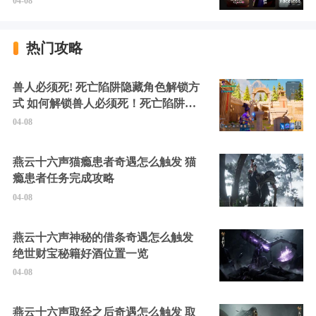
04-08
热门攻略
兽人必须死! 死亡陷阱隐藏角色解锁方
式 如何解锁兽人必须死！死亡陷阱中
的隐藏角色
04-08
燕云十六声猫瘾患者奇遇怎么触发 猫
瘾患者任务完成攻略
04-08
燕云十六声神秘的借条奇遇怎么触发
绝世财宝秘籍好酒位置一览
04-08
燕云十六声取经之后奇遇怎么触发 取