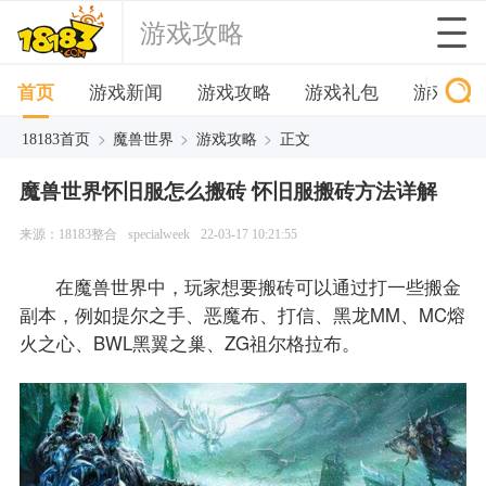
游戏攻略
首页
游戏新闻
游戏攻略
游戏礼包
游戏下
>
>
>
18183首页
魔兽世界
游戏攻略
正文
魔兽世界怀旧服怎么搬砖 怀旧服搬砖方法详解
来源：18183整合
specialweek
22-03-17 10:21:55
在魔兽世界中，玩家想要搬砖可以通过打一些搬金
副本，例如提尔之手、恶魔布、打信、黑龙MM、MC熔
火之心、BWL黑翼之巢、ZG祖尔格拉布。