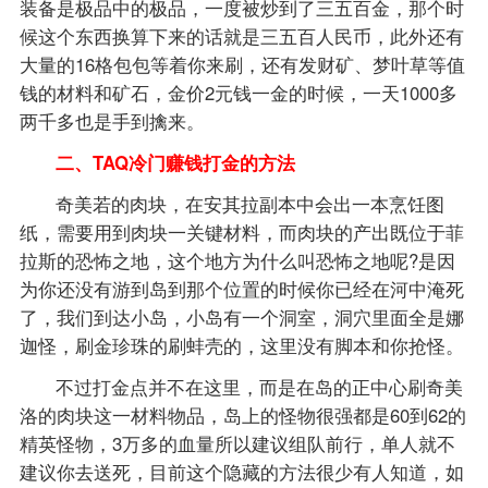
装备是极品中的极品，一度被炒到了三五百金，那个时
候这个东西换算下来的话就是三五百人民币，此外还有
大量的16格包包等着你来刷，还有发财矿、梦叶草等值
钱的材料和矿石，金价2元钱一金的时候，一天1000多
两千多也是手到擒来。
二、TAQ冷门赚钱打金的方法
奇美若的肉块，在安其拉副本中会出一本烹饪图
纸，需要用到肉块一关键材料，而肉块的产出既位于菲
拉斯的恐怖之地，这个地方为什么叫恐怖之地呢?是因
为你还没有游到岛到那个位置的时候你已经在河中淹死
了，我们到达小岛，小岛有一个洞室，洞穴里面全是娜
迦怪，刷金珍珠的刷蚌壳的，这里没有脚本和你抢怪。
不过打金点并不在这里，而是在岛的正中心刷奇美
洛的肉块这一材料物品，岛上的怪物很强都是60到62的
精英怪物，3万多的血量所以建议组队前行，单人就不
建议你去送死，目前这个隐藏的方法很少有人知道，如