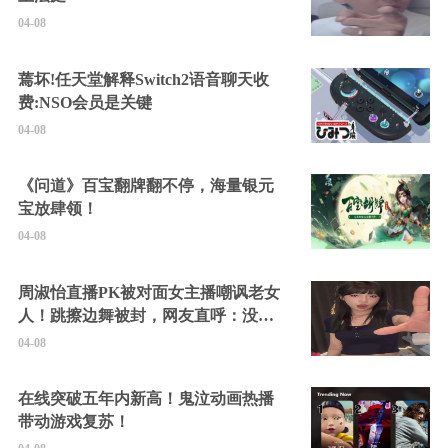
04-08
蔫坏!任天堂解释Switch2语音聊天收
费:NSO会员是关键
04-08
《问道》百宝翻牌翻不停，海量银元
宝放肆领！
04-08
周淑怡直播PK被对面女主播嘲讽老女
人！跳擦边舞被封，网友直呼：没边
硬擦封的好！
04-08
在线突破五年内新高！鬼泣动画热播
带动游戏复苏！