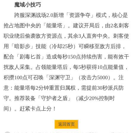
魔域小技巧
跨服深渊战场2.0新增「资源争夺」模式，核心是
抢占地图中央的「能量塔」。建议开局后，由2名刺客
职业绕后偷袭敌方资源点，其余3人直奔中央。刺客使
用「暗影步」技能（冷却25秒）可瞬移至敌方后排，
配合「剧毒匕首」造成每秒150点持续伤害，能有效干
扰敌人采集。占领能量塔后，每5秒获得10点能量值，
积攒100点可召唤「深渊守卫」（攻击力5000）。注
意：能量塔每2分钟重置归属权，需提前30秒派兵防
守。推荐装备「守护者之盾」（减少20%控制时
间）。赶紧卡点上分！
返回首页