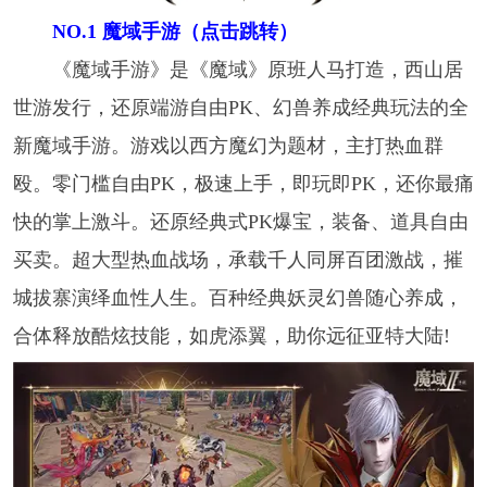
NO.1 魔域手游​（点击跳转）
《魔域手游》是《魔域》原班人马打造，西山居
世游发行，还原端游自由PK、幻兽养成经典玩法的全
新魔域手游。游戏以西方魔幻为题材，主打热血群
殴。零门槛自由PK，极速上手，即玩即PK，还你最痛
快的掌上激斗。还原经典式PK爆宝，装备、道具自由
买卖。超大型热血战场，承载千人同屏百团激战，摧
城拔寨演绎血性人生。百种经典妖灵幻兽随心养成，
合体释放酷炫技能，如虎添翼，助你远征亚特大陆!