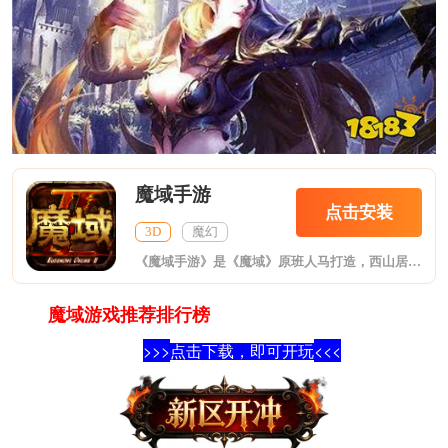
魔域手游
点击安装
3D
魔幻
《魔域手游》是《魔域》原班人马打造，西山居世游发行，还原端游自由PK、幻兽养成经典玩法的全新魔域手游。游戏以西方魔幻为题材，主打热血群殴。零门槛自由PK，极速上手，即玩即PK，还你最痛快的掌上激斗。还原经典式PK爆宝，装备、道具自由买卖。超大型热血战场，承载千人同屏百团激战，摧城拔寨演绎血性人生。百种经典妖灵幻兽随心养成，合体释放酷炫技能，如虎添翼，助你远征亚特大陆！
魔域游戏推荐排行榜
>>>
<<<
点击下载，即可开玩