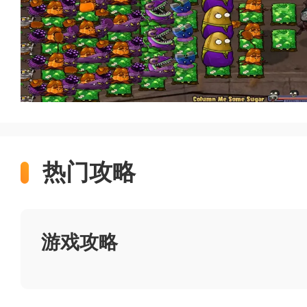
游戏简介
《植物大战僵尸求生之路版
将《求生之路》的末日丧尸氛围
热门攻略
保留了原版PVZ的种植逻辑与阳
人，但所有僵尸被替换为求生之路中的
植物阵营同样迎来革新——豌豆
游戏攻略
更厚重的装甲质感。游戏难度显
调整策略。