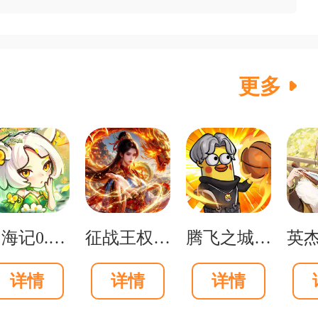
标志性角色，还新增了小丑感染者等具
。
更多
等热武器，可在植物攻势之外提供
局势，阳光管理和植物布局搭配武
山海记0.05折我的刀盾版
征战王权1折免费买断版
腾飞之城0.1送超强金将郭嘉版
尸潮压得喘不过气的紧张氛围。特
详情
详情
详情
换为拥有极高血量的Time，铁桶