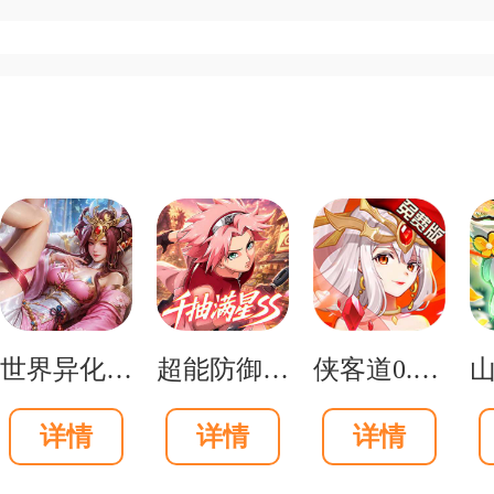
出现了Hunter、女巫、Tank等
拥有差异化的血量、速度与攻击模式
版不同，玩家的铲子被替换为霰弹枪
豆炸弹等特色道具能在关键时刻扭转
凑而富有层次感。
世界异化之后0.1折登陆送全图鉴版
超能防御0.1送千抽满星SS版
侠客道0.1折变态版
戏完美还原了《求生之路》中那种被
详情
详情
详情
隔更短，尸潮规模更大。巨人僵尸被替