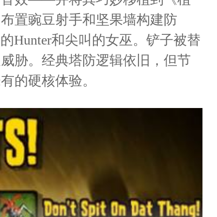
、布置豌豆射手和坚果墙构建防
Hunter和尖叫的女巫。铲子被替
极威胁。经典塔防逻辑依旧，但节
未有的硬核体验。