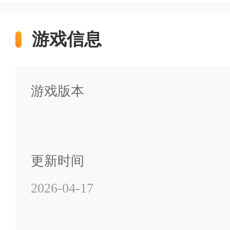
游戏特色
游戏信息
两大经典IP的深度融合：
模
游戏版本
素，并将其无缝植入到《植物大
——Hunter的高速突进可瞬间冲
灭地让每一轮防守都充满命悬一
知。
更新时间
2026-04-17
生还者与感染者角色体系：
型角色可部署治疗区域，工程型