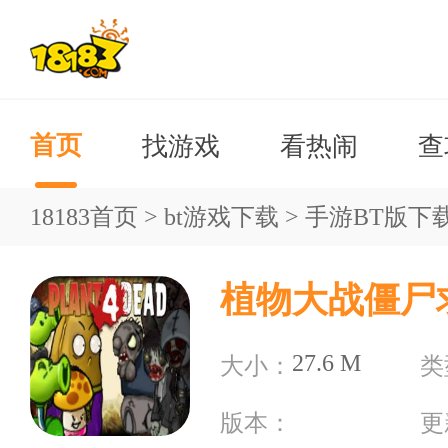
找游戏
看热闹
查
首页
18183首页
>
bt游戏下载
>
手游BT版下
27.6 M
大小：
类
版本：
更