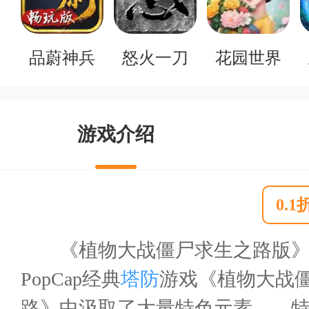
品蔚神兵
怒火一刀
花园世界
游戏介绍
0.
《植物大战僵尸求生之路版》
PopCap经典
塔防
游戏《植物大战
路》中汲取了大量特色元素——