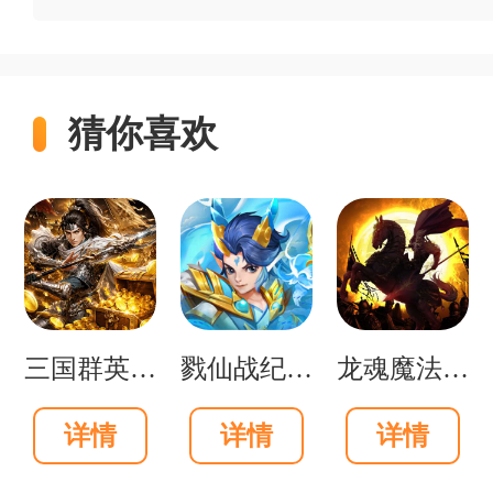
染者阵营也进行了系统性改造，不仅
有特殊行为的单位，每种感染者
猜你喜欢
全新武器与道具系统：
与原
额外的火力支援。新增的铁管土
器辅助清怪，使战斗节奏更为紧
游戏亮点
三国群英传：鸿鹄霸业掘金版
戮仙战纪0.05折新篇章版
龙魂魔法马年散人专属版
飙升的难度与紧张氛围：
游
详情
详情
详情
殊感染者的AI更加激进，波次间