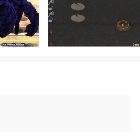
深度修改的塔防模组，核心理念是
素融入经典草坪防守玩法中。游戏
各色植物来阻挡一波波来袭的敌
oker、Tank和女巫等经典角色。
之路的空投补给，坚果墙被赋予了
玩家必须在更高的难度曲线下灵活