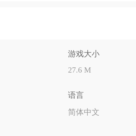
组从《求生之路》中汲取了感染者角
游戏大小
战僵尸》的塔防框架之中。特殊感染
破防线，Smoker的远程拖拽能越过坚
27.6 M
线的刺激感。这种设计彻底颠覆了原
语言
简体中文
植物阵营(即生还者)被赋予了明确的
角色能构建临时防御工事，突击型角