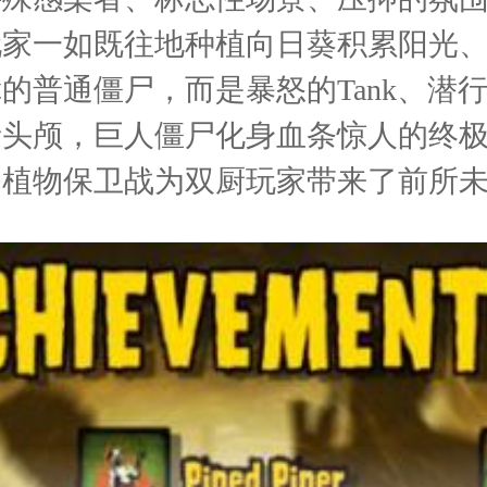
玩家一如既往地种植向日葵积累阳光
普通僵尸，而是暴怒的Tank、潜行的
者头颅，巨人僵尸化身血条惊人的终
的植物保卫战为双厨玩家带来了前所