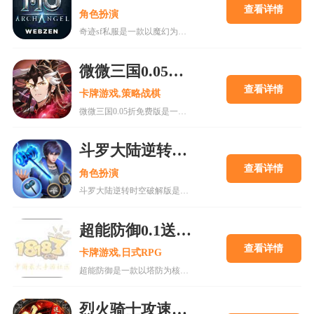
查看详情
角色扮演
奇迹sf私服是一款以魔幻为背景的角色扮演游戏，玩法简单易上手，支持战场与野外挂机，玩家可自由走位、击杀对手获取装备。游戏拥有丰富的角色选择和多样化的战斗模式，如军团领地争夺和地下探险。同时，游戏画面精美，技能特效华丽，提供极致视觉体验。此外，免费转职、神装掉落及丰厚奖励机制，让玩家享受畅快游戏乐趣，是一款值得尝试的魔幻类手游。
微微三国0.05折免费版
查看详情
卡牌游戏,策略战棋
微微三国0.05折免费版是一款以东汉末年为背景的国风放置卡牌手游，玩家可扮演城主招募名将、经营城池。游戏主打超低充值门槛，永久享受0.05折优惠，创角即送三十发648盲盒，适合零氪或小R玩家。游戏内含丰富阵容搭配与策略养成玩法，支持放置挂机获取资源，副本和日常任务助力快速成长。画面精致，剧情丰富，适合喜欢三国题材与策略对战的玩家体验乱世争霸的乐趣。
斗罗大陆逆转时空破解版
查看详情
角色扮演
斗罗大陆逆转时空破解版是一款基于热门国漫IP改编的卡牌RPG手游，以其精美的3D建模和高度还原的原著剧情吸引了大量玩家。游戏以“时空逆转”为核心创意，允许玩家探索星斗大森林、杀戮之都等经典场景，体验唐三、小舞等角色的传奇故事。与官方版本不同，斗罗大陆逆转时空破解版通过数据修改提供了无限资源支持，包括钻石、魂晶等关键货币，以及内置菜单优化战斗效率，使玩家能够跳过繁琐的养成阶段，直接体验高燃战斗与顶级内容。这种版本虽降低了游戏门槛，但也可能影响长期游玩热情，更适合作为快速体验剧情和角色的辅助工具。游戏融合了策
超能防御0.1送千抽满星SS手游
查看详情
卡牌游戏,日式RPG
超能防御是一款以塔防为核心玩法的策略手游，主打0.1折充值和千连抽福利，让玩家轻松获得SS级英雄。游戏采用精致卡通画风，战斗场面激烈，玩家需合理布局防御塔与英雄位置，应对多样敌人进攻。支持PVP竞技、公会战等玩法，同时具备挂机收益系统，适合各类玩家。更新日志新增夏日限定英雄、优化福利领取流程，提升游戏体验。无论平民还是微氪玩家，都能通过策略搭配逐步崛起，享受竞技乐趣。
烈火骑士攻速送充版手游