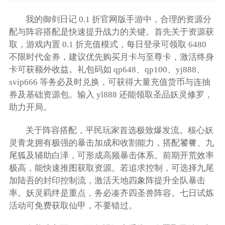
我的御剑日记 0.1 折官网版手游中，合理的资源分
配与阵容搭配是快速提升战力的关键。首先关于资源获
取，游戏内置 0.1 折充值模式，每日登录可领取 6480
不限时代金券，建议优先购买月卡与至尊卡，激活终身
卡可获额外收益。礼包码如 qp648、qp100、yj888、
svip666 等务必及时兑换，可获得大量充值货币与连抽
券及基础资源包。输入 yl888 还能领取圣品妖灵修罗，
助力开局。
关于阵容搭配，平民玩家首选极致爆发流。核心妖
灵青龙拥有极强的暴击加成和收割能力，搭配饕餮、九
尾狐及辅助白泽，可形成高频暴击体系。前期开荒效率
极高，能快速推图获取资源。若追求控制，可选择九尾
加陆吾的封印控制流，激活天地四象阵提升全队暴击
率。妖灵羁绊是重点，务必凑齐四圣兽阵容。七日试炼
活动可免费获取仙甲，不要错过。