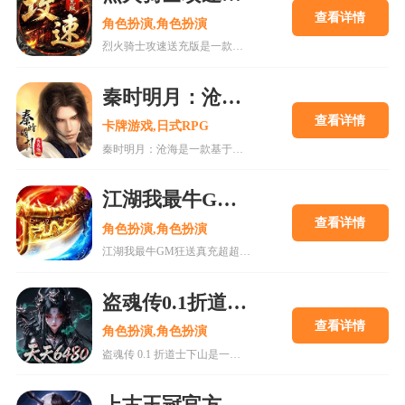
查看详情
角色扮演,角色扮演
烈火骑士攻速送充版是一款经典传奇题材的热血动作角色扮演游戏，主打超高攻速体验，玩家可享受刀刀切割的快感。游戏提供丰厚登录福利，包括充值额度和VIP特权，适合平民玩家轻松发展。游戏复刻复古地图与玩法，支持自由交易和行会建设，增强社交互动。通过合理规划职业选择、装备获取和元宝使用，玩家可快速提升战力。游戏特色包括高攻速、无绑定装备和多人同屏竞技，适合喜欢传奇类游戏的玩家。
秦时明月：沧海0.05折送6480手游
查看详情
卡牌游戏,日式RPG
秦时明月：沧海是一款基于经典国漫IP改编的回合制卡牌策略手游，以秦朝历史为背景，还原动画场景与人物。游戏提供0.05折超值充值优惠，登录即送6480元充值券，降低玩家门槛。玩家可收集诸子百家英雄，搭配技能阵容，体验策略战斗与角色养成。游戏包含丰富玩法，如主线推图、帮派争霸、跨服竞技等，同时优化新手引导与服务器稳定性，提升整体游戏体验。适合喜欢国漫与策略卡牌的玩家下载体验。
江湖我最牛GM狂送真充超超变手游
查看详情
角色扮演,角色扮演
江湖我最牛GM狂送真充超超变版是一款经典复古传奇手游，主打热血战斗与畅享传奇体验。游戏提供GM送真充、登录礼包、杀怪爆充等丰富福利，支持多种职业选择和万人攻城玩法。玩家可通过挂机升级、挖矿打金、装备合成等方式提升战力，适合喜欢传奇怀旧与变态福利的玩家。游戏画面精致，技能特效炫酷，操作简单易上手，是值得一试的传奇类手游。
盗魂传0.1折道士下山手游
查看详情
角色扮演,角色扮演
盗魂传 0.1 折道士下山是一款国风修仙题材的角色扮演游戏，玩家扮演道士下山历练，体验精美画面和丰富剧情。游戏提供0.1折充值优惠，福利多多，包括登录送VIP、离线挂机、多种职业选择等。玩法涵盖副本挑战、竞技场PK、公会系统等，适合各类玩家。更新日志新增副本、优化技能特效，提升游戏体验。关注游戏活动，合理分配资源，可快速提升战力，享受修仙乐趣。