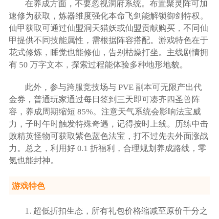
在养成方面，不要忽视洞府系统。布置聚灵阵可加
速修为获取，炼器维度强化本命飞剑能解锁御剑特权。
仙甲获取可通过仙盟洞天猎妖或仙盟贡献购买，不同仙
甲提供不同技能属性，需根据阵容搭配。游戏特色在于
花式修炼，睡觉也能修仙，告别枯燥打坐。主线剧情拥
有 50 万字文本，探索过程能体验多种地形地貌。
此外，参与跨服竞技场与 PVE 副本可无限产出代
金券，普通玩家通过每日签到三天即可凑齐四圣兽阵
容，养成周期缩短 85%。注意天气系统会影响法宝威
力，子时午时触发特殊奇遇，记得按时上线。历练中击
败精英怪物可获取紫色蓝色法宝，打不过先去外面涨战
力。总之，利用好 0.1 折福利，合理规划养成路线，零
氪也能封神。
游戏特色
1. 超低折扣生态，所有礼包价格缩减至原价千分之