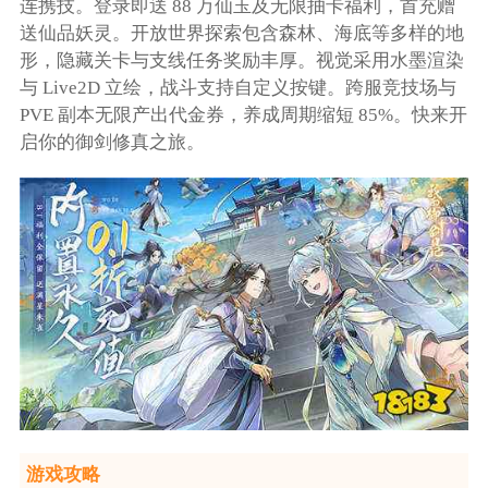
连携技。登录即送 88 万仙玉及无限抽卡福利，首充赠
送仙品妖灵。开放世界探索包含森林、海底等多样的地
形，隐藏关卡与支线任务奖励丰厚。视觉采用水墨渲染
与 Live2D 立绘，战斗支持自定义按键。跨服竞技场与
PVE 副本无限产出代金券，养成周期缩短 85%。快来开
启你的御剑修真之旅。
游戏攻略