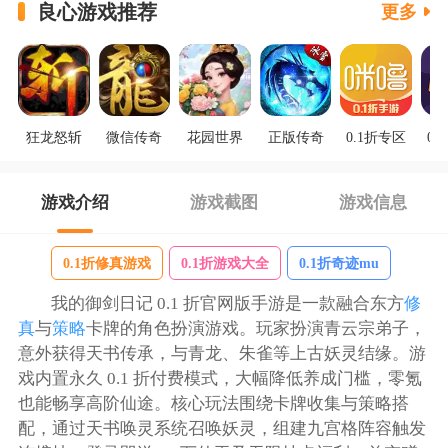
良心游戏推荐
更多
狂龙怒斩
微信传奇
花园世界
正版传奇
0.1折专区
0.
游戏介绍
游戏截图
游戏信息
0.1折修真游戏
0.1折游戏大全
0.1折奇迹mu
我的御剑日记 0.1 折官网版手游是一款融合东方
修
真
与
策略
卡牌的角色扮演游戏。玩家扮演青云宗弟子，
意外获得天书传承，与青龙、朱雀等上古妖灵结缘。游
戏内置永久 0.1 折付费模式，大幅降低养成门槛，零氪
也能畅享高阶仙途。核心玩法围绕卡牌收集与策略搭
配，通过天书唤灵系统召唤妖灵，组建九宫格阵容触发