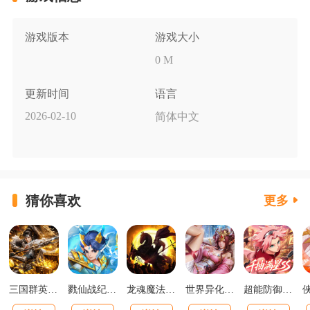
游戏版本
游戏大小
0 M
更新时间
语言
2026-02-10
简体中文
猜你喜欢
更多
三国群英传：鸿鹄霸业掘金版
戮仙战纪0.05折新篇章版
龙魂魔法马年散人专属版
世界异化之后0.1折登陆送全图鉴版
超能防御0.1送千抽满星SS版