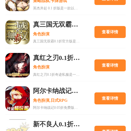
策略战棋,卡牌游戏
英杰并起 0.1 折版是一款以三国为背景的策略卡牌手游，玩家可招募历史名将组建最强阵容。游戏主打超低折扣充值，0.1 折优惠让玩家轻松变强，同时提供精美画面和华丽技能特效。合理搭配阵容、资源分配及PVP策略是制胜关键，平民玩家可通过集中培养核心武将提升战力。游戏内含丰富活动和奖励，如上线送VIP、元宝、副本挑战等，助力快速成长。适合各类玩家体验三国争霸，实现霸业梦想。
真三国无双霸0.1折官方版
查看详情
角色扮演
真三国无双霸0.1折官方版是一款正版授权的三国动作手游，提供主机级割草战斗体验。游戏以0.1折超值折扣吸引玩家，支持武将培养、阵容搭配和PVP竞技等多种玩法。特色包括经典剧情还原、上线送VIP、千抽福利和精致画面。玩家可通过副本挑战、公会协作和限时活动提升战力，合理规划资源是长期发展的关键。适合喜欢策略与操作结合的三国题材游戏玩家。
真红之刃0.1折奇迹私服
查看详情
角色扮演
真红之刃0.1折奇迹私服是一款以经典奇迹MU为题材的变态版手游，主打超值福利与热血PK。游戏还原端游地图与职业设定，提供战士、法师、弓箭手等选择，全场充值仅0.1折，爆率高，神装轻松获取。玩家可通过副本挑战、跨服PK、公会战等方式提升战力，享受低门槛高回报的游戏体验。游戏特色包括经典还原、职业平衡、自由交易等，适合各类玩家体验传奇之路。
阿尔卡纳战记0.05折免费版
查看详情
角色扮演,日式RPG
阿尔卡纳战记0.05折免费版是一款卡牌策略手游，玩家可享受超值折扣充值，降低养成门槛。游戏拥有宏大的奇幻世界和精美二次元画风，支持英雄收集与策略搭配，提供PVE副本和PVP竞技玩法。合理资源分配、阵容搭配及公会玩法是提升实力的关键。游戏特色包括登录礼包、挂机养成和公平竞技环境，适合各类玩家体验。关注更新日志可获取最新活动与优化内容。
新不良人0.1折官网正版