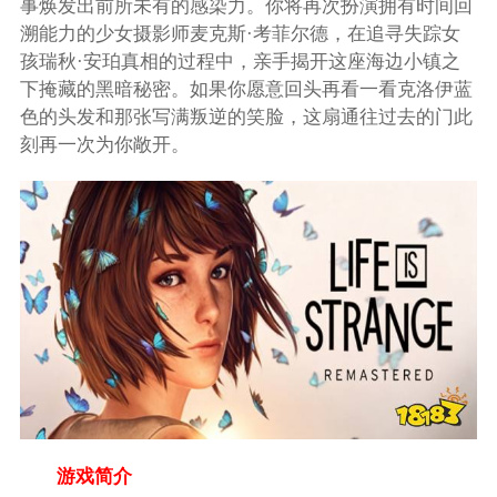
事焕发出前所未有的感染力。你将再次扮演拥有时间回
溯能力的少女摄影师麦克斯·考菲尔德，在追寻失踪女
孩瑞秋·安珀真相的过程中，亲手揭开这座海边小镇之
下掩藏的黑暗秘密。如果你愿意回头再看一看克洛伊蓝
色的头发和那张写满叛逆的笑脸，这扇通往过去的门此
刻再一次为你敞开。
游戏简介