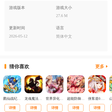
游戏版本
游戏大小
27.6 M
更新时间
语言
2026-05-12
简体中文
猜你喜欢
更多
戮仙战纪0.05折新篇章版
龙魂魔法马年散人专属版
世界异化之后0.1折登陆送全图鉴版
超能防御0.1送千抽满星SS版
侠客道0.1折变态版
详情
详情
详情
详情
详情