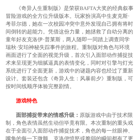
《奇异人生重制版》是荣获BAFTA大奖的经典叙事
冒险游戏的全方位升级版本。玩家扮演高中生麦克斯·
考菲尔德，她在一次校园冲突中意外发现自己拥有将时
间倒转的超能力。凭借这份力量，她拯救了自幼分离的
童年好友克洛伊·普莱斯，两人随即一同踏上调查同学
瑞秋·安珀神秘失踪事件的旅程。重制版对角色与环境
画面进行了全面的视觉升级，首次引入面部动作捕捉技
术来呈现更为细腻逼真的表情变化，同时对引擎与灯光
系统进行了全面更新，游戏中的谜题内容也经过了重新
设计。套装还包含《奇异人生：风暴前夕》重制版，可
按时间线顺序体验完整剧情。
游戏特色
面部捕捉带来的情感升级：
原版游戏中由于技术限
制，角色表情虽然生动但毕竟有限。本次重制的重头戏
在于全面引入面部动作捕捉技术，角色的每一丝眼神、
嘴角的每一下微颤、克洛伊愤怒或脆弱的瞬间都有了更