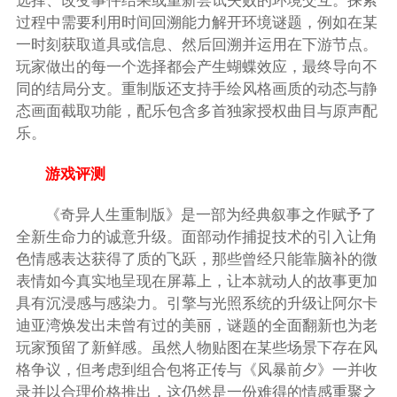
选择、改变事件结果或重新尝试失败的环境交互。探索
过程中需要利用时间回溯能力解开环境谜题，例如在某
一时刻获取道具或信息、然后回溯并运用在下游节点。
玩家做出的每一个选择都会产生蝴蝶效应，最终导向不
同的结局分支。重制版还支持手绘风格画质的动态与静
态画面截取功能，配乐包含多首独家授权曲目与原声配
乐。
游戏评测
《奇异人生重制版》是一部为经典叙事之作赋予了
全新生命力的诚意升级。面部动作捕捉技术的引入让角
色情感表达获得了质的飞跃，那些曾经只能靠脑补的微
表情如今真实地呈现在屏幕上，让本就动人的故事更加
具有沉浸感与感染力。引擎与光照系统的升级让阿尔卡
迪亚湾焕发出未曾有过的美丽，谜题的全面翻新也为老
玩家预留了新鲜感。虽然人物贴图在某些场景下存在风
格争议，但考虑到组合包将正传与《风暴前夕》一并收
录并以合理价格推出，这仍然是一份难得的情感重聚之