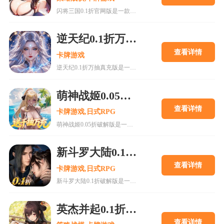
闪将三国0.1折官网版是一款以三国为背景的卡牌策略手游，提供超值折扣和丰富福利，玩家可自由收集养成武将，体验经典历史剧情。游戏画面精美，战斗特效华丽，玩法多样，包含副本、竞技场、公会战等模式。开局赠送VIP和元宝，降低养成成本，适合新手与老玩家。合理规划资源，利用折扣优势，可快速提升战力，享受高回报的三国冒险体验。
逆天纪0.1折万抽真充版手游
查看详情
卡牌游戏
逆天纪0.1折万抽真充版是一款国风水墨风格的放置修仙手游，主打极致福利，上线送10000抽奖券和首充送最强英雄。游戏以凡人逆袭至仙帝为主线，融合挂机养成、跨服对战、论剑台PK等玩法，画面采用动态水墨引擎，特效震撼。玩家可通过签到领取真充卡，合理分配资源提升战力，参与限时活动获取稀有道具。游戏无广告，操作简单，适合休闲玩家体验从凡人到仙帝的修仙传奇。
萌神战姬0.05折破解版
查看详情
卡牌游戏,日式RPG
萌神战姬0.05折破解版是一款主打超值折扣的二次元卡牌策略手游，玩家只需原价的0.05折即可获取海量资源，轻松收集萌趣战姬角色。游戏拥有丰富剧情、精美立绘和策略对战玩法，支持阵容搭配与技能释放，考验玩家智慧。新手攻略建议合理分配资源，优先购买月卡，培养核心战姬，并关注每日任务和抽卡活动。游戏特色包括上线送VIP、每日登录奖励、高清画质等，适合平民玩家体验土豪玩法。合理规划资源，利用折扣优势，可轻松通关高难副本，享受极致游戏乐趣。
新斗罗大陆0.1折破解版
查看详情
卡牌游戏,日式RPG
新斗罗大陆0.1折破解版是一款基于热门动漫IP改编的卡牌回合制手游，主打超值福利和低门槛体验。玩家可享受0.1折充值、无限钻石资源，轻松获取顶级魂师。游戏还原原著剧情，角色丰富，玩法多样，包括魂师收集、魂环搭配、副本挑战等。适合喜欢斗罗系列及卡牌养成的玩家，开局即送VIP特权，福利满满，策略性强，满足不同玩家需求。
英杰并起0.1折版手游
查看详情