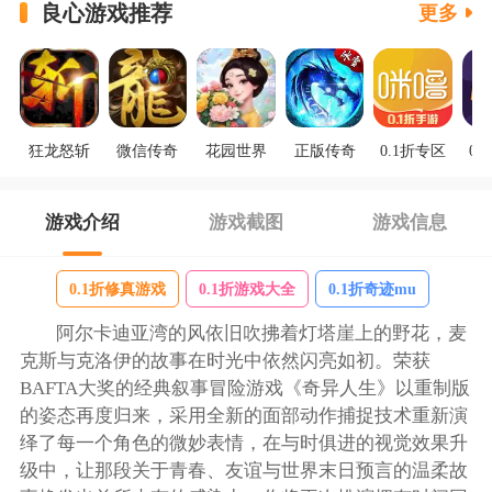
良心游戏推荐
更多
狂龙怒斩
微信传奇
花园世界
正版传奇
0.1折专区
0.
游戏介绍
游戏截图
游戏信息
0.1折修真游戏
0.1折游戏大全
0.1折奇迹mu
阿尔卡迪亚湾的风依旧吹拂着灯塔崖上的野花，麦
克斯与克洛伊的故事在时光中依然闪亮如初。荣获
BAFTA大奖的经典叙事冒险游戏《奇异人生》以重制版
的姿态再度归来，采用全新的面部动作捕捉技术重新演
绎了每一个角色的微妙表情，在与时俱进的视觉效果升
级中，让那段关于青春、友谊与世界末日预言的温柔故