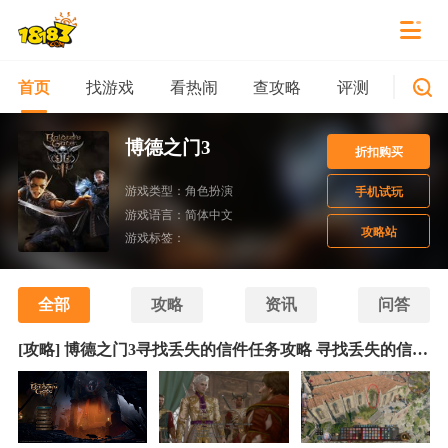
找游戏
看热闹
查攻略
评测
游戏
首页
博德之门3
折扣购买
游戏类型：
角色扮演
手机试玩
游戏语言：
简体中文
攻略站
游戏标签：
全部
攻略
资讯
问答
[攻略] 博德之门3寻找丢失的信件任务攻略 寻找丢失的信件任务怎么做