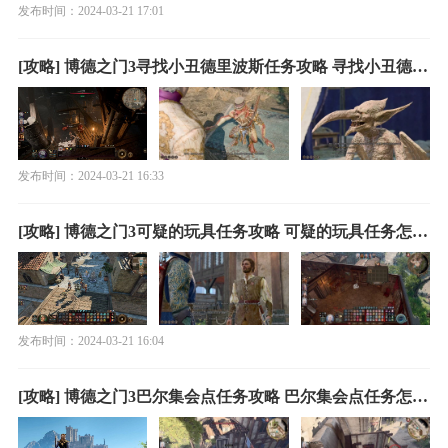
发布时间：2024-03-21 17:01
[攻略] 博德之门3寻找小丑德里波斯任务攻略 寻找小丑德里波斯任务怎么做
发布时间：2024-03-21 16:33
[攻略] 博德之门3可疑的玩具任务攻略 可疑的玩具任务怎么做
发布时间：2024-03-21 16:04
[攻略] 博德之门3巴尔集会点任务攻略 巴尔集会点任务怎么做