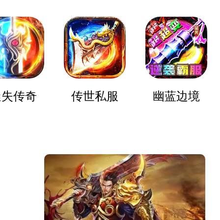
迷失传奇
传世私服
幽蓝边境