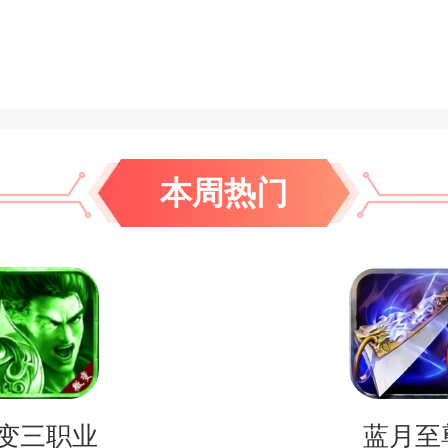
本周热门
变三职业
蓝月至