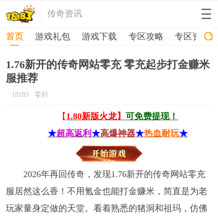
传奇资讯
首页
游戏礼包
游戏下载
专区攻略
专区资讯
1.76新开的传奇网站零充 零充起步打金赚米
服推荐
18183
零封
【
1.80新版火龙】
可免费提现！
★
超高返利
★
高爆神器
★
热血耐玩
★
2026年再回传奇，发现1.76新开的传奇网站零充
服居然这么香！不用氪金也能打金赚米，简直是为老
玩家量身定做的天堂。看着熟悉的猪洞和祖玛，仿佛