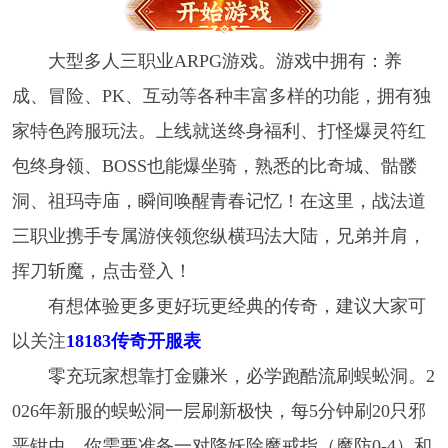
大型多人三职业ARPG游戏。游戏中拥有：养
成、冒险、PK、互动等各种丰富多样的功能，拥有独
家特色跨服玩法。上线就送终身福利、打怪爆灵符红
包终身领、BOSS也能爆坐骑，熟悉的比奇城、骷髅
洞、祖玛寺庙，瞬间唤醒青春记忆！在这里，战法道
三职业携手专属游侠领您纵横玛法大陆，兄弟并肩，
挥刀斩魔，点击登入！
有想体验更多更好玩更经典的传奇，建议大家可
以关注
18183
传奇开服表
零充玩家想靠打金赚米，必学跑酷流刷蜈蚣洞。2
026年新服的蜈蚣洞一层刷新极快，每5分钟刷20只邪
恶钳虫。你需要准备一对降妖除魔戒指（魔防0-4）和