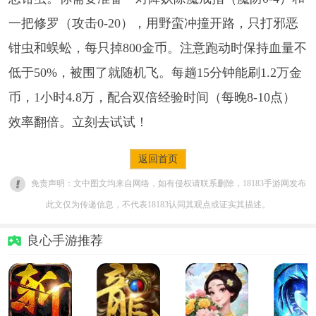
一把修罗（攻击0-20），用野蛮冲撞开路，只打邪恶
钳虫和蜈蚣，每只掉800金币。注意跑动时保持血量不
低于50%，被围了就随机飞。每趟15分钟能刷1.2万金
币，1小时4.8万，配合双倍经验时间（每晚8-10点）
效率翻倍。立刻去试试！
返回首页
免责声明：文中图文均来自网络，如有侵权请联系删除，18183手游网发布
此文仅为传递信息，不代表18183认同其观点或证实其描述。
良心手游推荐