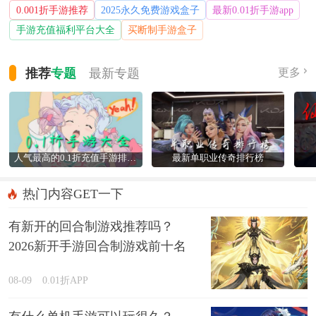
0.001折手游推荐
2025永久免费游戏盒子
最新0.01折手游app
手游充值福利平台大全
买断制手游盒子
推荐
专题
最新
专题
更多
人气最高的0.1折充值手游排行榜
最新单职业传奇排行榜
热门内容GET一下
有新开的回合制游戏推荐吗？
2026新开手游回合制游戏前十名
精选
08-09
0.01折APP