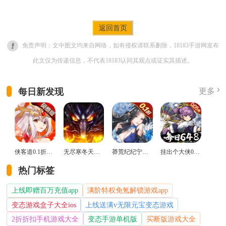
返回首页
免责声明：文中图文均来自网络，如有侵权请联系删除，18183手游网发布
此文仅为传递信息，不代表18183认同其观点或证实其描述。
每日新发现
更多
侠客道0.1折变态版
无尽寒冬天蛇新春送礼版
莽荒纪纪宁传奇0.1折送无限连抽版
挂出个大侠0.05折免单福利版
热门标签
上线即赠百万充值app
满阶特权免氪解锁游戏app
变态游戏盒子大全ios
上线送满v无限元宝变态游戏
2折折扣手机游戏大全
变态手游单机版
买断版游戏大全