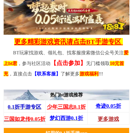
更多精彩游戏资讯请点击BT手游专区
BT玩家找游戏、领礼包、找客服搜索微信公众号关注
爱
【点击参加】
上bt君
，参与社区活动
无门槛领取
10元首
充
，直接点击
【联系客服】
了解更多
游戏福利
!!!
热门bt游戏推荐
奇迹0.05折
0.1折手游专区
少年三国志0.1折
梦幻西游0.1折
三国如龙传0.05折
更多游戏