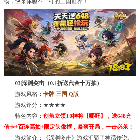
畅，快来体验不一样的三国世界！
03|深渊突击（0.1折送代金十万抽）
游戏风格：
卡牌 三国 Q版
游戏评分：★★★★
特色内容：
创角立领T0神将【哪吒】，送648充
值卡+百连高抽+限定头像框，暴爽开局，一击必杀！
游戏简介：《深渊突击》游戏汇聚了神话传说、