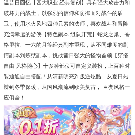
温昔日回忆【四大职业 经典复刻】具有强大攻击力和
破坏力的战士，以强烈的信仰和防御面对战斗的盾
卫，使用水火风地四种元素的法师，喜欢战斗和冒险
充满幸运的游侠【特色副本 组队开荒】蛇龙之巢、香
格里拉、十六的月等经典副本重现，从不同难度的剧
情副本到炼狱副本，挑战昔日强大的怪物首领【穿搭
自由 风格随心】十多种部位可自定义装扮，上百种时
装通通自由搭配！从清新明亮到叛逆炫酷，从夏日热
辣到冬季保暖，从国风潮流到欧美复古， 百变风格一
应俱全！