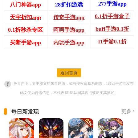
277手游app
八门神器app
28折扣游戏
0.1折手游盒子
天宇折扣app
传奇手游app
buff手游0.1折
0.1折秒杀专区
呵呵手游app
f1手游0.1折
买断手游app
内玩手游app
返回首页
免责声明：文中图文均来自网络，如有侵权请联系删除，18183手游网发布
此文仅为传递信息，不代表18183认同其观点或证实其描述。
每日新发现
更多