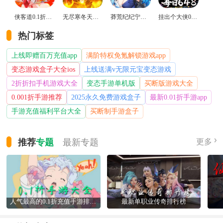
侠客道0.1折变态版
无尽寒冬天蛇新春送礼版
莽荒纪纪宁传奇0.1折送无限连抽版
挂出个大侠0.05折免单福利版
热门标签
上线即赠百万充值app
满阶特权免氪解锁游戏app
变态游戏盒子大全ios
上线送满v无限元宝变态游戏
2折折扣手机游戏大全
变态手游单机版
买断版游戏大全
0.001折手游推荐
2025永久免费游戏盒子
最新0.01折手游app
手游充值福利平台大全
买断制手游盒子
推荐
专题
最新
专题
更多
人气最高的0.1折充值手游排行榜
最新单职业传奇排行榜