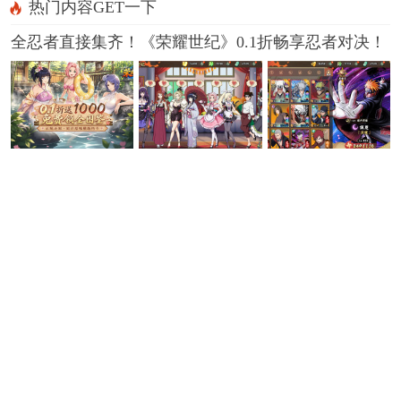
热门内容GET一下
全忍者直接集齐！《荣耀世纪》0.1折畅享忍者对决！
08-10
荣耀世纪0.1折全图鉴忍者
[8.10-8.16]一周新游预告：无门槛0氪手游来袭，上线
领海量代金！
08-10
咪噜bt盒子