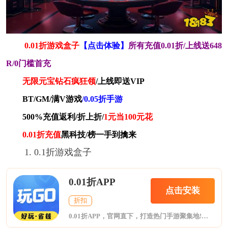
0.01折游戏盒子
【点击体验】
所有充值0.01折/上线送648
R/0门槛首充
无限元宝钻石疯狂领
/上线即送VIP
BT/GM/满V游戏
/0.05折手游
500%充值返利/折上折/
1元当100元花
0.01折充值
黑科技/榜一手到擒来
1. 0.1折游戏盒子
0.01折APP
点击安装
折扣
0.01折APP，官网直下，打造热门手游聚集地!集合BT版游戏、折扣手游与H5轻游戏，一网打尽玩家所爱。海量福利礼包，限时领取，助力您游戏更畅快。无论是寻找刺激挑战还是休闲时光，这里都是您的理想之选。