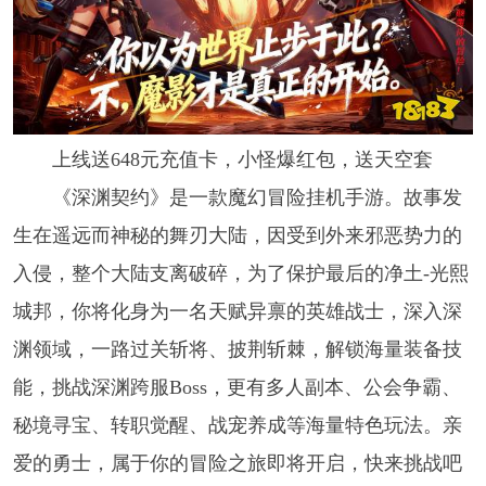
上线送648元充值卡，小怪爆红包，送天空套
《深渊契约》是一款魔幻冒险挂机手游。故事发
生在遥远而神秘的舞刃大陆，因受到外来邪恶势力的
入侵，整个大陆支离破碎，为了保护最后的净土-光熙
城邦，你将化身为一名天赋异禀的英雄战士，深入深
渊领域，一路过关斩将、披荆斩棘，解锁海量装备技
能，挑战深渊跨服Boss，更有多人副本、公会争霸、
秘境寻宝、转职觉醒、战宠养成等海量特色玩法。亲
爱的勇士，属于你的冒险之旅即将开启，快来挑战吧