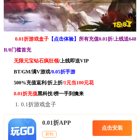
0.01折游戏盒子
【点击体验】
所有充值0.01折/上线送648
R/0门槛首充
无限元宝钻石疯狂领
/上线即送VIP
BT/GM/满V游戏
/0.05折手游
500%充值返利/折上折/
1元当100元花
0.01折充值
黑科技/榜一手到擒来
1. 0.1折游戏盒子
0.01折APP
点击安装
折扣