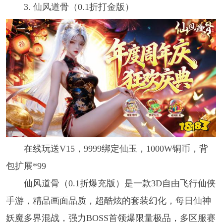
3. 仙风道骨（0.1折打金版）
在线玩送V15，9999绑定仙玉，1000W铜币，背
包扩展*99
仙风道骨（0.1折爆充版）是一款3D自由飞行仙侠
手游，精品画面品质，超酷炫的套装幻化，每日仙神
妖魔多界混战，强力BOSS首领爆限量极品，多区服赛