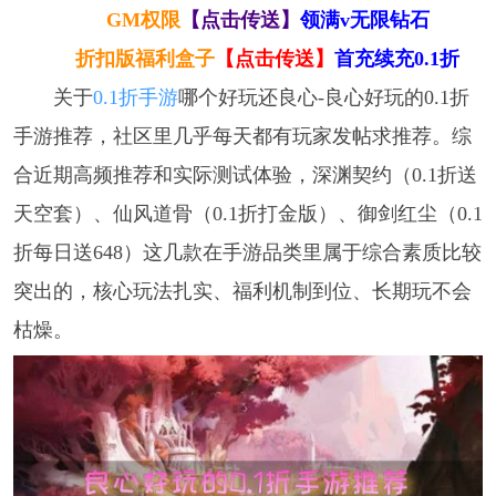
GM权限
【点击传送】
领满v无限钻石
折扣版福利盒子
【点击传送】
首充续充0.1折
关于
0.1折手游
哪个好玩还良心-良心好玩的0.1折
手游推荐，社区里几乎每天都有玩家发帖求推荐。综
合近期高频推荐和实际测试体验，深渊契约（0.1折送
天空套）、仙风道骨（0.1折打金版）、御剑红尘（0.1
折每日送648）这几款在手游品类里属于综合素质比较
突出的，核心玩法扎实、福利机制到位、长期玩不会
枯燥。