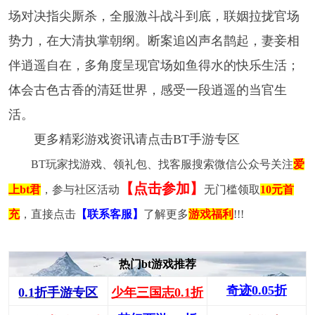
场对决指尖厮杀，全服激斗战斗到底，联姻拉拢官场
势力，在大清执掌朝纲。断案追凶声名鹊起，妻妾相
伴逍遥自在，多角度呈现官场如鱼得水的快乐生活；
体会古色古香的清廷世界，感受一段逍遥的当官生
活。
更多精彩游戏资讯请点击BT手游专区
BT玩家找游戏、领礼包、找客服搜索微信公众号关注
爱
【点击参加】
上bt君
，参与社区活动
无门槛领取
10元首
充
，直接点击
【联系客服】
了解更多
游戏福利
!!!
热门bt游戏推荐
奇迹0.05折
0.1折手游专区
少年三国志0.1折