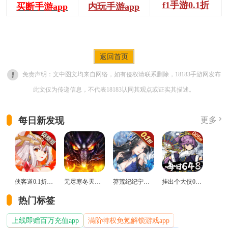
f1手游0.1折
买断手游app
内玩手游app
返回首页
免责声明：文中图文均来自网络，如有侵权请联系删除，18183手游网发布
此文仅为传递信息，不代表18183认同其观点或证实其描述。
每日新发现
更多
侠客道0.1折变态版
无尽寒冬天蛇新春送礼版
莽荒纪纪宁传奇0.1折送无限连抽版
挂出个大侠0.05折免单福利版
热门标签
上线即赠百万充值app
满阶特权免氪解锁游戏app