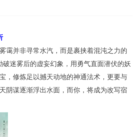
折
雾霭并非寻常水汽，而是裹挟着混沌之力的
勘破迷雾后的虚妄幻象，用勇气直面潜伏的妖
宝，修炼足以撼天动地的神通法术，更要与
天阴谋逐渐浮出水面，而你，将成为改写宿