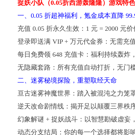
捉妖小队（0.05折西游轰隆隆）游戏特
一、0.05 折超神福利，氪金成本直降 99.
充值 0.05 折永久生效：1 元 = 2000
登录即送满 VIP + 万元代金券：无需
每日免费领 648 充值卡：福利持续轰
无隐藏套路：所有充值自动打折，无门
二、迷雾秘境探险，重塑取经天命
亘古迷雾神魔世界：踏入被混沌之力笼
逆天改命剧情线：揭开足以颠覆三界秩
幻象解谜 + 捉妖战斗：以智慧勘破虚
动态分支结局：你的每一个选择都将影