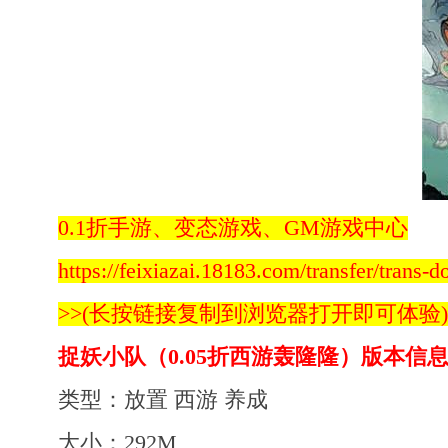
0.1折手游、变态游戏、GM游戏中心
https://feixiazai.18183.com/transfer/trans-
>>(长按链接复制到浏览器打开即可体验)
捉妖小队（0.05折西游轰隆隆）版本信
类型：放置 西游 养成
大小：292M