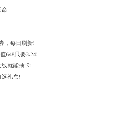
天命
利
券，每日刷新!
48只要3.24!
线就能抽卡!
选礼盒!