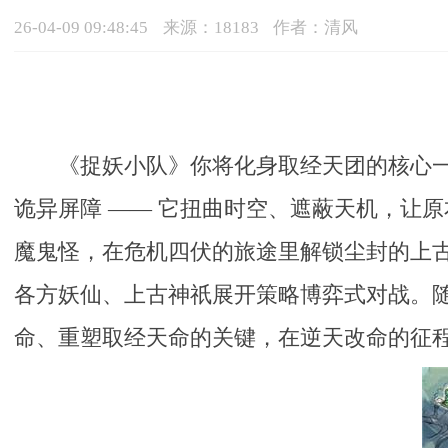
26-04-09 09:48:45
来源：18183
作者：清风
《捉妖小队》你将化身取经天团的核心
诡异屏障 —— 它扭曲时空、遮蔽天机，让
魔鬼怪，在危机四伏的旅途里解锁尘封的上
各方妖仙、上古神祇展开策略博弈式对战。
命、重塑取经天命的关键，在逆天改命的征