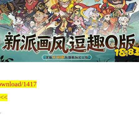
download/1417
<<
息