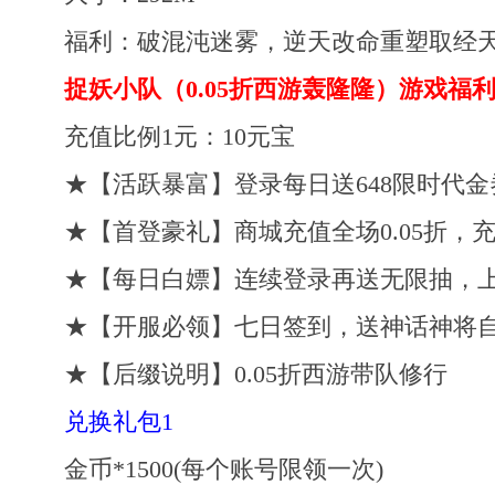
福利：破混沌迷雾，逆天改命重塑取经
捉妖小队（0.05折西游轰隆隆）游戏福
充值比例1元：10元宝
★【活跃暴富】登录每日送648限时代金
★【首登豪礼】商城充值全场0.05折，充值6
★【每日白嫖】连续登录再送无限抽，上
★【开服必领】七日签到，送神话神将自
★【后缀说明】0.05折西游带队修行
兑换礼包1
金币*1500(每个账号限领一次)