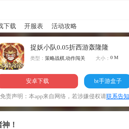
戏下载
开服表
活动攻略
捉妖小队0.05折西游轰隆隆
0 M
类型：
策略战棋,动作闯关
大小：
安卓下载
bt手游盒子
免责声明：本app来自网络，若涉嫌侵权请
联系告
诸神！