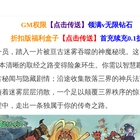
GM权限
【点击传送】
领满v无限钻石
折扣版福利盒子
【点击传送】
首充续充0.1
一员，踏入一片被亘古迷雾吞噬的神魔秘境。这
原本清晰的取经之路变得险象环生。你需以智慧
古秘闻与隐藏剧情；沿途收集散落三界的神兵法
随着迷雾层层消散，一个足以颠覆三界秩序的惊
程中，走出一条独属于你的传奇之路。