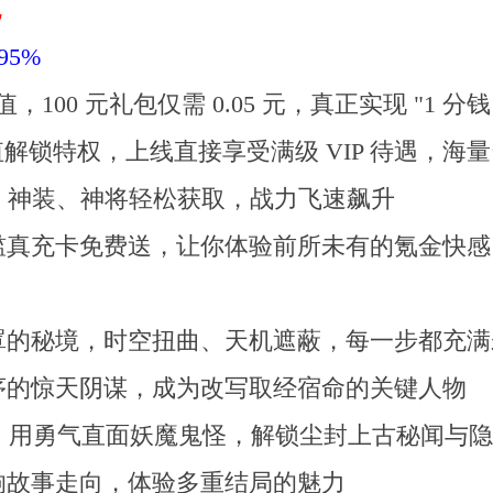
色
95%
 元价值，100 元礼包仅需 0.05 元，真正实现 "1
充值解锁特权，上线直接享受满级 VIP 待遇，海
炸，神装、神将轻松获取，战力飞速飙升
槛真充卡免费送，让你体验前所未有的氪金快感
罩的秘境，时空扭曲、天机遮蔽，每一步都充满
序的惊天阴谋，成为改写取经宿命的关键人物
妄，用勇气直面妖魔鬼怪，解锁尘封上古秘闻与
响故事走向，体验多重结局的魅力