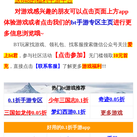
送648的福利手游平台
对游戏感兴趣的朋友可以点击页面上方app
体验游戏或者点击我们的
bt手游专区主页
进行更
多信息浏览哦~
BT玩家找游戏、领礼包、找客服搜索微信公众号关注
爱
【点击参加】
上bt君
，参与社区活动
无门槛领取
10元首
充
，直接点击
【联系客服】
了解更多
游戏福利
!!!
热门bt游戏推荐
奇迹0.05折
0.1折手游专区
少年三国志0.1折
梦幻西游0.1折
三国如龙传0.05折
更多游戏
好用的0.1折手游app