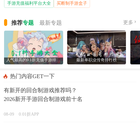
手游充值福利平台大全
买断制手游盒子
推荐
专题
最新
专题
更多
人气最高的0.1折充值手游排行榜
最新单职业传奇排行榜
热门内容GET一下
有新开的回合制游戏推荐吗？
2026新开手游回合制游戏前十名
精选
08-09
0.01折APP
有什么单机手游可以玩很久？
2026十大耐玩的单机手游下载推