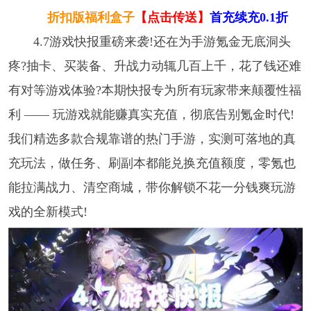
折扣版福利盒子
【点击传送】
首充续充0.1折
4.7游戏快报重磅来袭!还在为手游氪金无底洞头
疼?抽卡、买装备、升战力动辄几百上千，花了钱还难
有对等游戏体验?本期快报专为所有玩家带来颠覆性福
利 —— 玩游戏就能赚真实充值，彻底告别氪金时代!
我们精选多款合规靠谱的热门手游，实测可落地的真
充玩法，做任务、刷副本都能兑换充值额度，零氪也
能拉满战力、清空商城，带你解锁不花一分钱爽玩游
戏的全新模式!