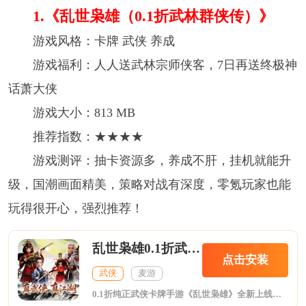
1.《乱世枭雄（0.1折武林群侠传）》
游戏风格：卡牌 武侠 养成
游戏福利：人人送武林宗师侠客，7日再送终极神
话萧大侠
游戏大小：813 MB
推荐指数：★★★★
游戏测评：抽卡资源多，养成不肝，挂机就能升
级，国潮画面精美，策略对战有深度，零氪玩家也能
玩得很开心，强烈推荐！
乱世枭雄0.1折武林群侠传
点击安装
武侠
麦游
0.1折纯正武侠卡牌手游《乱世枭雄》全新上线！登录送终极神话侠客，每日免费648代金，江湖之路再送38888代金，武林豪侠、宗师每日免费领，1000连抽20万元宝闯关全白送！群侠结义共闯江湖，数百位知名江湖侠客悉数登场，激活缘分飙升战力，百余种精妙武学相生相克，神兵利器相辅相成，群侠对决快意恩仇，仿佛置身于一个真实的武侠世界！集天下绝学，习成名绝技，一统武林，傲视群雄!