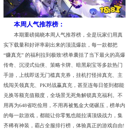
本周人气推荐榜：
本期重磅揭晓本周人气推荐榜，全是玩家们用真
实下载量和好评率刷出来的顶流爆款，每一款都把
“赚真充” 的福利拉到极致!榜单囊括了当下最火的高爆
传奇、沉浸式仙侠、策略卡牌、暗黑刷宝等多款热门
手游，上线即送无门槛真充券，挂机打怪掉真充、主
线闯关领真充、PK对战赢真充，甚至连每日签到都能
兑换等额充值额度，全场景无死角解锁真充福利。不
用再为648省吃俭用，不用再被氪金大佬碾压，榜单内
的每一款游戏，都能让你零氪也能拉满顶级战力，集
齐稀有神装，霸占全服排行榜，体验真正的游戏自由!