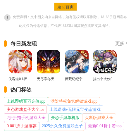
返回首页
免责声明：文中图文均来自网络，如有侵权请联系删除，18183手游网发布
此文仅为传递信息，不代表18183认同其观点或证实其描述。
每日新发现
更多
侠客道0.1折变态版
无尽寒冬天蛇新春送礼版
莽荒纪纪宁传奇0.1折送无限连抽版
挂出个大侠0.05折免单福利版
热门标签
上线即赠百万充值app
满阶特权免氪解锁游戏app
变态游戏盒子大全ios
上线送满v无限元宝变态游戏
2折折扣手机游戏大全
变态手游单机版
买断版游戏大全
0.001折手游推荐
2025永久免费游戏盒子
最新0.01折手游app