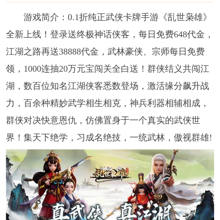
游戏简介：0.1折纯正武侠卡牌手游《乱世枭雄》
全新上线！登录送终极神话侠客，每日免费648代金，
江湖之路再送38888代金，武林豪侠、宗师每日免费
领，1000连抽20万元宝闯关全白送！群侠结义共闯江
湖，数百位知名江湖侠客悉数登场，激活缘分飙升战
力，百余种精妙武学相生相克，神兵利器相辅相成，
群侠对决快意恩仇，仿佛置身于一个真实的武侠世
界！集天下绝学，习成名绝技，一统武林，傲视群雄!