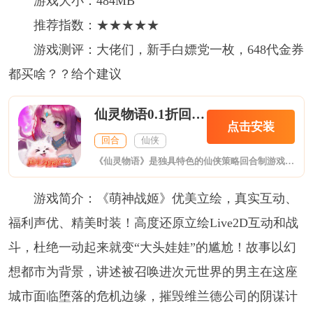
游戏大小：484MB
推荐指数：★★★★★
游戏测评：大佬们，新手白嫖党一枚，648代金券
都买啥？？给个建议
仙灵物语0.1折回合免费版
点击安装
回合
仙侠
《仙灵物语》是独具特色的仙侠策略回合制游戏。它以东方玄幻画风打造 4K 仙侠世界，美景搭配国风音效，尽显古韵。游戏设有七大特色职业，技能各异，还有上百种伙伴，玩家能养成伙伴并通过阵法排兵布阵。创新九宫格策略阵法，让战斗充满策略。丰富的任务剧情串联起多样玩法，像伙伴玩法、43 级解锁的仙灵系统等。社交方面，“沐浴” 玩法互动丰富，组队便捷，结婚交友系统浪漫，还有贸易护送等趣味玩法。快来《仙灵物语》，
游戏简介：《萌神战姬》优美立绘，真实互动、
福利声优、精美时装！高度还原立绘Live2D互动和战
斗，杜绝一动起来就变“大头娃娃”的尴尬！故事以幻
想都市为背景，讲述被召唤进次元世界的男主在这座
城市面临堕落的危机边缘，摧毁维兰德公司的阴谋计