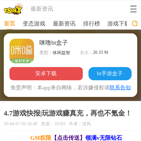
最新资讯
首页
变态游戏
最新资讯
排行榜
游戏下载
咪噜bt盒子
20.33 M
类型：
休闲益智
大小：
安卓下载
bt手游盒子
免责声明：本app来自网络，若涉嫌侵权请
联系告知
4.7游戏快报|玩游戏赚真充，再也不氪金！
26-04-07 09:20:48
来源：18183
作者：清风
GM权限
【点击传送】
领满v无限钻石