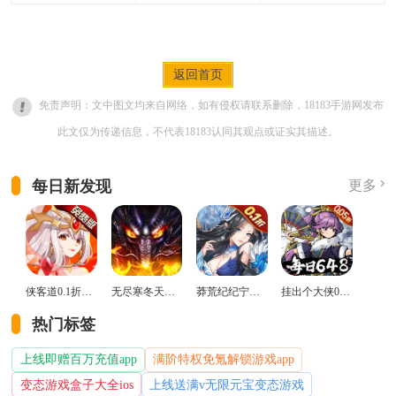
返回首页
免责声明：文中图文均来自网络，如有侵权请联系删除，18183手游网发布
此文仅为传递信息，不代表18183认同其观点或证实其描述。
每日新发现
更多
侠客道0.1折变态版
无尽寒冬天蛇新春送礼版
莽荒纪纪宁传奇0.1折送无限连抽版
挂出个大侠0.05折免单福利版
热门标签
上线即赠百万充值app
满阶特权免氪解锁游戏app
变态游戏盒子大全ios
上线送满v无限元宝变态游戏