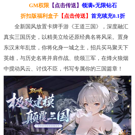
GM权限
【点击传送】
领满v无限钻石
折扣版福利盒子
【点击传送】
首充续充0.1折
全新国风放置卡牌手游《王道三国》，深度融汇
真实三国历史，以精美立绘还原经典名将风采。置身
东汉末年乱世，你将化身一城之主，招兵买马聚天下
英雄，与历史名将并肩作战、统领三军，在烽火狼烟
中搅动风云、讨伐不臣，书写专属你的三国篇章！