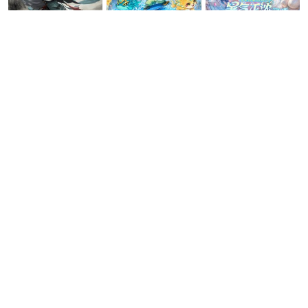
08-10
咪噜bt盒子
2026一人一服的精品传奇手游推荐 独自一服的精品传
奇游戏大全
08-10
咪噜bt盒子
全忍者直接集齐！《荣耀世纪》0.1折畅享忍者对决！