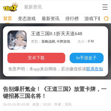
最新资讯
首页
变态游戏
最新资讯
排行榜
游戏下载
王道三国0.1折天天送648
0 M
类型：
策略战棋,卡牌游戏
大小：
安卓下载
bt手游盒子
免责声明：本app来自网络，若涉嫌侵权请
联系告知
告别爆肝氪金！《王道三国》放置卡牌，一
键招募三国名将！
26-03-26 09:43:08
来源：18183
作者：清风