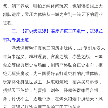
氪、躺平养成，哪怕是纯休闲玩家，也能轻松跟上大
部队进度，零压力体验从一城之主到一统天下的霸业
征程。
三、【正史级沉浸】深度还原三国乱世，沉浸式
书写专属王道
游戏深度融汇真实三国历史脉络，1:1 复刻东汉末
年黄巾起义、群雄逐鹿、官渡之战、赤壁之战、三国
鼎立等经典历史名场面，剧情严格贴合正史走向，拒
绝无厘头魔改，为三国爱好者打造纯粹的乱世体验。
玩家将化身乱世城主，从屯粮筑城、招兵买马起步，
招揽天下英雄，与曹操、刘备、孙权等群雄同台博
弈，讨伐不臣、逐鹿中原，在烽火狼烟中搅动天下风
云，沉浸式打造专属于你的三国王道传奇。