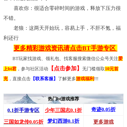
喜欢你：很适合零碎时间的游戏，释放下压力很
不错。
老狼：这两天开始玩，容易上手，不肝不氪，福
利还行
更多精彩游戏资讯请点击BT手游专区
BT玩家找游戏、领礼包、找客服搜索微信公众号关注
爱
【点击参加】
上bt君
，参与社区活动
无门槛领取
10元首
充
，直接点击
【联系客服】
了解更多
游戏福利
!!!
热门bt游戏推荐
奇迹0.05折
0.1折手游专区
少年三国志0.1折
梦幻西游0.1折
三国如龙传0.05折
更多游戏