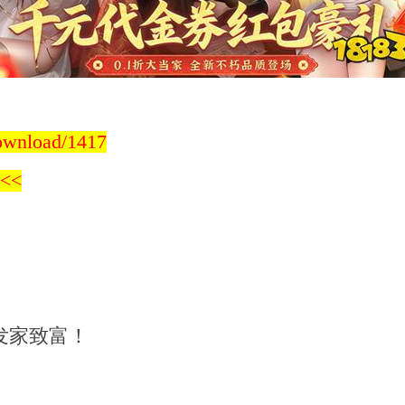
download/1417
<<
发家致富！