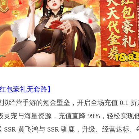
+ 红包豪礼无套路】
营手游的氪金壁垒，开启全场充值 0.1 折超低福
UR 级灵宠与海量资源，充值直降 99%，轻松
 SSR 黄飞鸿与 SSR 驯鹿，升级、经营