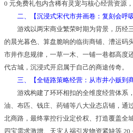
0 元免费礼包内含稀有灵宠与核心经营资源
二、【沉浸式宋代市井画卷：复刻会呼
游戏以两宋商业繁荣时期为背景，历经
的晨光暮色、算盘脆响的临街商铺、漕运码头
市井作息规律，一草一木、一铺一巷都高度
代古城，沉浸式开启属于自己的商途传奇。
三、【全链路策略经营：从市井小贩到
游戏构建了环环相扣的全维度经营体系
油、布匹、钱庄、药铺等八大业态店铺，通
北商路，最终掌控行业定价权、打造覆盖全城
四宝需求激增、天灾人祸引发物资紧缺等 2