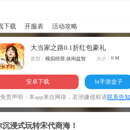
戏下载
开服表
活动攻略
大当家之路0.1折红包豪礼
0 M
类型：
模拟经营,休闲益智
大小：
安卓下载
bt手游盒子
免责声明：本app来自网络，若涉嫌侵权请
联系告
你沉浸式玩转宋代商海！