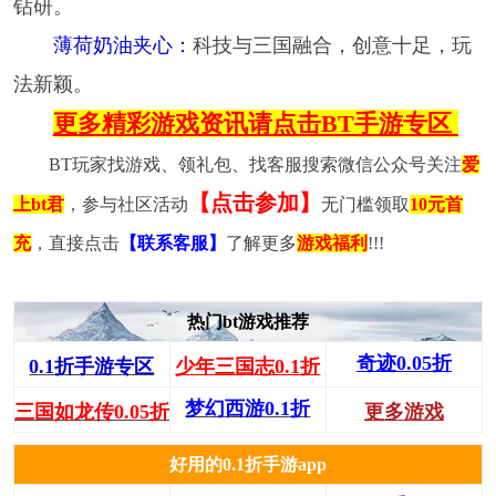
钻研。
薄荷奶油夹心：
科技与三国融合，创意十足，玩
法新颖。
更多精彩游戏资讯请点击BT手游专区
BT玩家找游戏、领礼包、找客服搜索微信公众号关注
爱
【点击参加】
上bt君
，参与社区活动
无门槛领取
10元首
充
，直接点击
【联系客服】
了解更多
游戏福利
!!!
热门bt游戏推荐
奇迹0.05折
0.1折手游专区
少年三国志0.1折
梦幻西游0.1折
三国如龙传0.05折
更多游戏
好用的0.1折手游app