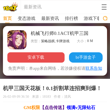
最新资讯
首页
变态游戏
最新资讯
排行榜
游戏下载
机械飞行师0.1ACT机甲三国
0 M
类型：
策略战棋,卡牌游戏
大小：
安卓下载
bt手游盒子
免责声明：本app来自网络，若涉嫌侵权请
联系告知
机甲三国天花板！0.1折割草连招爽到爆！
26-02-09 09:36:50
来源：18183
作者：清风
GM权限
【点击传送】
领满v无限钻石