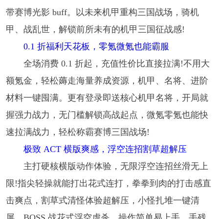
带赛博光影 buff。以未来机甲重构三国战场，骑机
甲、战乱世，解锁前所未有的机甲三国征战感!
0.1 折福利天花板，零氪微氪也能霸服
全场消费 0.1 折起，充值性价比直接拉满!不用大
额氪金，轻松薅走海量养成资源，机甲、名将、进阶
材料一键囤满。更有登录即送核心机甲名将，开局就
握强力战力，无门槛解锁高战起点，微氪零氪也能快
速拉满战力，轻松称霸赛博三国战场!
极致 ACT 横版爽感，浮空连招割草超解压
主打硬核横版动作体验，无限浮空连招丝滑无上
限!指尖轻操就能打出花式连打，拳拳到肉的打击感直
击爽点，割草式清怪体验超解压，小怪扎堆一键清
屏，BOSS 战花式浮空虐杀。操作简单易上手，手残