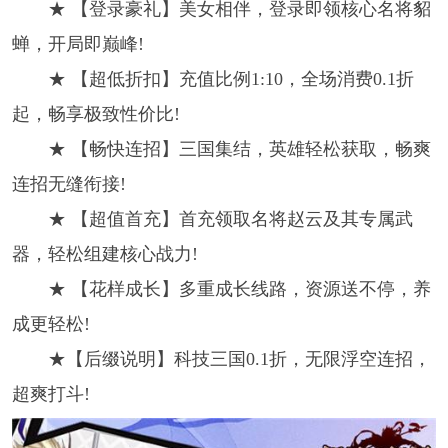
★ 【登录豪礼】美女相伴，登录即领核心名将貂
蝉，开局即巅峰!
★ 【超低折扣】充值比例1:10，全场消费0.1折
起，畅享极致性价比!
★ 【畅快连招】三国集结，英雄轻松获取，畅爽
连招无缝衔接!
★ 【超值首充】首充领取名将赵云及其专属武
器，轻松组建核心战力!
★ 【花样成长】多重成长线路，资源送不停，养
成更轻松!
★【后缀说明】科技三国0.1折，无限浮空连招，
超爽打斗!