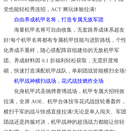
党也能轻松秀连招，ACT 爽玩体验拉满!
自由养成机甲名将，打造专属无敌军团
海量机甲名将可自由收集，无套路养成体系超友
好!每个机甲名将都有专属机甲技能与进阶路线，个性
化养成不重样，随心搭配阵容组建你的无敌机甲军
团。养成材料因 0.1 折福利轻松获取，无需肝度堆
砌，快速打造满配机甲战队，单刷团战皆能横扫全场!
机甲战神横扫战场，花式战技燃炸全场
化身机甲武圣驰骋赛博战场，机甲专属大招特效
拉满，全屏 AOE、机甲合体技等花式战技轮番轰炸，
横扫千军的战斗快感直接拉满!无论是单人闯关、军团
团战还是跨服对决，机甲战神的超强战力都能让你轻