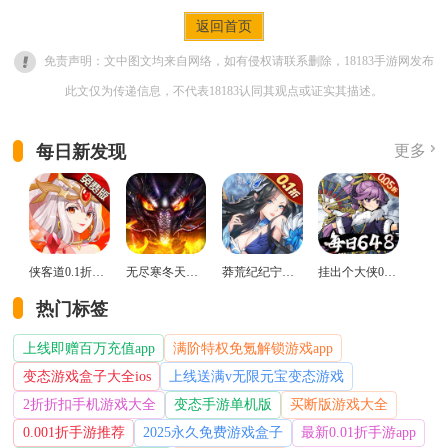
返回首页
免责声明：文中图文均来自网络，如有侵权请联系删除，18183手游网发布
此文仅为传递信息，不代表18183认同其观点或证实其描述。
每日新发现
更多
侠客道0.1折变态版
无尽寒冬天蛇新春送礼版
莽荒纪纪宁传奇0.1折送无限连抽版
挂出个大侠0.05折免单福利版
热门标签
上线即赠百万充值app
满阶特权免氪解锁游戏app
变态游戏盒子大全ios
上线送满v无限元宝变态游戏
2折折扣手机游戏大全
变态手游单机版
买断版游戏大全
0.001折手游推荐
2025永久免费游戏盒子
最新0.01折手游app