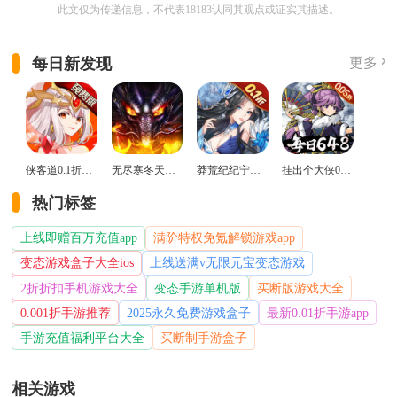
此文仅为传递信息，不代表18183认同其观点或证实其描述。
每日新发现
更多
侠客道0.1折变态版
无尽寒冬天蛇新春送礼版
莽荒纪纪宁传奇0.1折送无限连抽版
挂出个大侠0.05折免单福利版
热门标签
上线即赠百万充值app
满阶特权免氪解锁游戏app
变态游戏盒子大全ios
上线送满v无限元宝变态游戏
2折折扣手机游戏大全
变态手游单机版
买断版游戏大全
0.001折手游推荐
2025永久免费游戏盒子
最新0.01折手游app
手游充值福利平台大全
买断制手游盒子
相关游戏