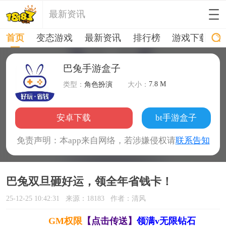
最新资讯
首页
变态游戏
最新资讯
排行榜
游戏下载
巴兔手游盒子
7.8 M
类型：
角色扮演
大小：
安卓下载
bt手游盒子
免责声明：本app来自网络，若涉嫌侵权请
联系告知
巴兔双旦砸好运，领全年省钱卡！
25-12-25 10:42:31
来源：18183
作者：清风
GM权限
【点击传送】
领满v无限钻石