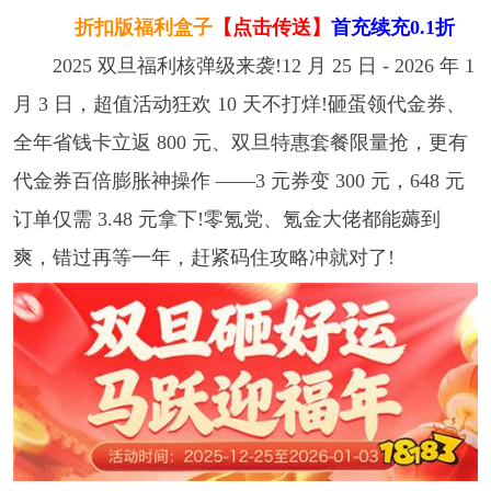
折扣版福利盒子
【点击传送】
首充续充0.1折
2025 双旦福利核弹级来袭!12 月 25 日 - 2026 年 1
月 3 日，超值活动狂欢 10 天不打烊!砸蛋领代金券、
全年省钱卡立返 800 元、双旦特惠套餐限量抢，更有
代金券百倍膨胀神操作 ——3 元券变 300 元，648 元
订单仅需 3.48 元拿下!零氪党、氪金大佬都能薅到
爽，错过再等一年，赶紧码住攻略冲就对了!