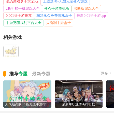
变态游戏盒子大全ios
上线送满v无限元宝变态游戏
2折折扣手机游戏大全
变态手游单机版
买断版游戏大全
0.001折手游推荐
2025永久免费游戏盒子
最新0.01折手游app
手游充值福利平台大全
买断制手游盒子
相关游戏
推荐
专题
最新
专题
更多
人气最高的0.1折充值手游排行榜
最新单职业传奇排行榜