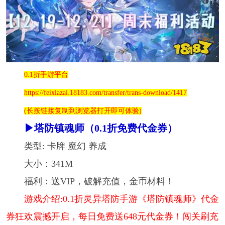
0.1折手游平台
https://feixiazai.18183.com/transfer/trans-download/1417
(长按链接复制到浏览器打开即可体验)
▶塔防镇魂师（0.1折免费代金券）
类型: 卡牌 魔幻 养成
大小：341M
福利：送VIP，破解充值，金币材料！
游戏介绍:0.1折灵异塔防手游《塔防镇魂师》代金
券狂欢震撼开启，每日免费送648元代金券！闯关刷充