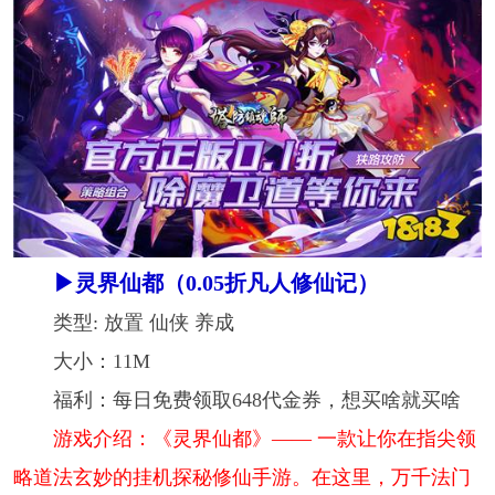
▶灵界仙都（0.05折凡人修仙记）
类型: 放置 仙侠 养成
大小：11M
福利：每日免费领取648代金券，想买啥就买啥
游戏介绍：《灵界仙都》—— 一款让你在指尖领
略道法玄妙的挂机探秘修仙手游。在这里，万千法门