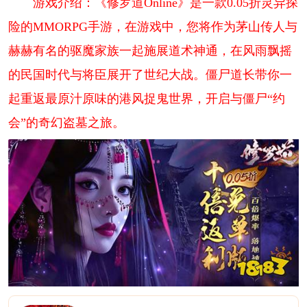
游戏介绍：《修罗道Online》是一款0.05折灵异探
险的MMORPG手游，在游戏中，您将作为茅山传人与
赫赫有名的驱魔家族一起施展道术神通，在风雨飘摇
的民国时代与将臣展开了世纪大战。僵尸道长带你一
起重返最原汁原味的港风捉鬼世界，开启与僵尸“约
会”的奇幻盗墓之旅。