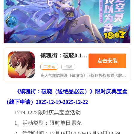
镇魂街：破晓0.1折正版授权删测
点击安装
二次元
卡牌
高人气超燃国漫《镇魂街》正版IP授权放置卡牌手游《镇魂街：破晓》重磅来袭！历时3年匠心打造，完美还原经典角色、技能和场景！镇魂将，唤醒你的武神躯，组建镇魂天团，和曹焱兵一起为了守护罗刹街而战吧！【超燃国漫 经典重现】完美还原动画剧情，与曹焱兵、夏玲、许褚等众多经典角色一起对抗神武营天罡龙棋将，守护罗刹街！【多维策略 人灵合击】游戏打破传统回合制玩法，以放置卡牌打斗为核心，独创了“人灵合击”玩法，不
《镇魂街：破晓（送绝品赵云）》限时庆典宝盒
（线下申请）2025-12-19-2025-12-22
1219-1222限时庆典宝盒活动
1、活动类型：限时单日累充
2、活动时间：12月19日00:00~12月22日23:59