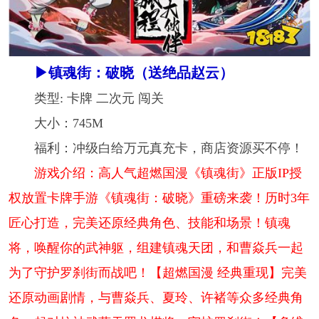
▶镇魂街：破晓（送绝品赵云）
类型: 卡牌 二次元 闯关
大小：745M
福利：冲级白给万元真充卡，商店资源买不停！
游戏介绍：高人气超燃国漫《镇魂街》正版IP授
权放置卡牌手游《镇魂街：破晓》重磅来袭！历时3年
匠心打造，完美还原经典角色、技能和场景！镇魂
将，唤醒你的武神躯，组建镇魂天团，和曹焱兵一起
为了守护罗刹街而战吧！【超燃国漫 经典重现】完美
还原动画剧情，与曹焱兵、夏玲、许褚等众多经典角