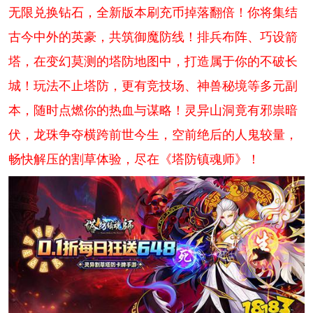
无限兑换钻石，全新版本刷充币掉落翻倍！你将集结
古今中外的英豪，共筑御魔防线！排兵布阵、巧设箭
塔，在变幻莫测的塔防地图中，打造属于你的不破长
城！玩法不止塔防，更有竞技场、神兽秘境等多元副
本，随时点燃你的热血与谋略！灵异山洞竟有邪祟暗
伏，龙珠争夺横跨前世今生，空前绝后的人鬼较量，
畅快解压的割草体验，尽在《塔防镇魂师》！