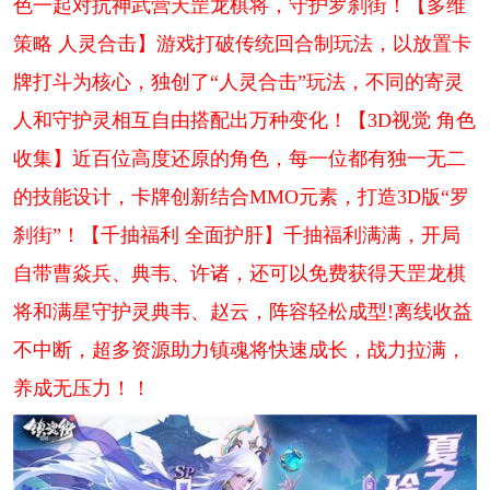
色一起对抗神武营天罡龙棋将，守护罗刹街！【多维
策略 人灵合击】游戏打破传统回合制玩法，以放置卡
牌打斗为核心，独创了“人灵合击”玩法，不同的寄灵
人和守护灵相互自由搭配出万种变化！【3D视觉 角色
收集】近百位高度还原的角色，每一位都有独一无二
的技能设计，卡牌创新结合MMO元素，打造3D版“罗
刹街”！【千抽福利 全面护肝】千抽福利满满，开局
自带曹焱兵、典韦、许诸，还可以免费获得天罡龙棋
将和满星守护灵典韦、赵云，阵容轻松成型!离线收益
不中断，超多资源助力镇魂将快速成长，战力拉满，
养成无压力！！