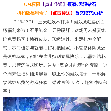
GM权限
【点击传送】
领满v无限钻石
折扣版福利盒子
【点击传送】
首充续充0.1折
12.19-12.21，三天狂欢不打烊！游戏党狂喜的白
嫖福利来啦！不用氪金、无需硬肝，这场周末盛宴统
统免费畅享！稀有皮肤、顶级道具、限定礼包全解
锁，零门槛参与就能把好礼抱回家。不管是休闲党还
是硬核玩家，都能在这儿找到专属快乐，无需纠结花
费，只管沉浸式嗨玩。告别 “氪金才能爽” 的套路，这
个周末让福利铺满屏幕，喊上你的游戏搭子，一起解
锁纯纯免费的游戏狂欢，错过再等 N 久，赶紧冲就完
事！