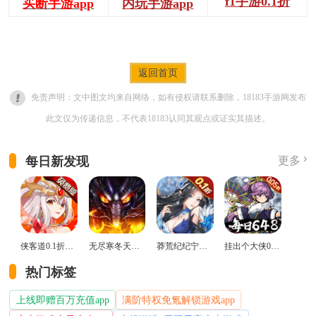
f1手游0.1折
买断手游app
内玩手游app
返回首页
免责声明：文中图文均来自网络，如有侵权请联系删除，18183手游网发布
此文仅为传递信息，不代表18183认同其观点或证实其描述。
每日新发现
更多
侠客道0.1折变态版
无尽寒冬天蛇新春送礼版
莽荒纪纪宁传奇0.1折送无限连抽版
挂出个大侠0.05折免单福利版
热门标签
上线即赠百万充值app
满阶特权免氪解锁游戏app