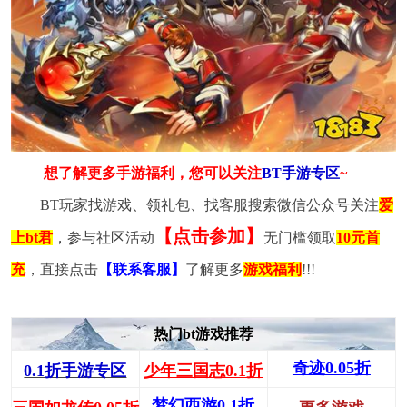
想了解更多手游福利，您可以关注
BT手游专区
~
BT玩家找游戏、领礼包、找客服搜索微信公众号关注
爱
【点击参加】
上bt君
，参与社区活动
无门槛领取
10元首
充
，直接点击
【联系客服】
了解更多
游戏福利
!!!
热门bt游戏推荐
奇迹0.05折
0.1折手游专区
少年三国志0.1折
梦幻西游0.1折