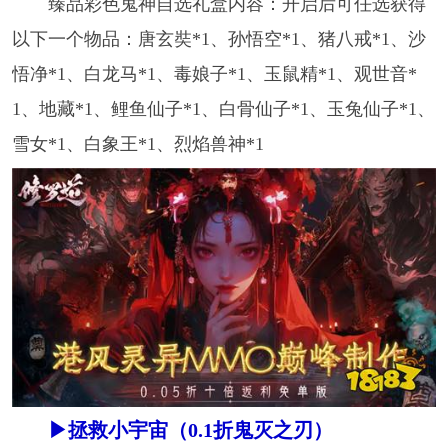
臻品彩色鬼神自选礼盒内容：开启后可任选获得
以下一个物品：唐玄奘*1、孙悟空*1、猪八戒*1、沙
悟净*1、白龙马*1、毒娘子*1、玉鼠精*1、观世音*
1、地藏*1、鲤鱼仙子*1、白骨仙子*1、玉兔仙子*1、
雪女*1、白象王*1、烈焰兽神*1
▶拯救小宇宙（0.1折鬼灭之刃）