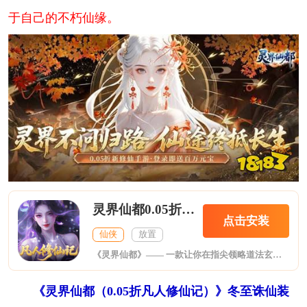
于自己的不朽仙缘。
灵界仙都0.05折凡人修仙记
点击安装
仙侠
放置
《灵界仙都》—— 一款让你在指尖领略道法玄妙的挂机探秘修仙手游。在这里，万千法门皆可证道成仙，无需时刻值守，亦能畅享修仙快意。游戏精心打造数十个特色副本，从幽深洞府到缥缈仙山，每一处都藏着不为人知的秘境与机缘；跨服 PVP 战场更是热血沸腾，让你与全服高手一较高下，争夺仙途荣耀。丰富的装备体系涵盖百余种神兵宝甲，技能组合千变万化，可随心搭配专属战斗流派。呆萌灵宠伴你同行，霸气坐骑助你驰骋三界，更有
《灵界仙都（0.05折凡人修仙记）》冬至诛仙装