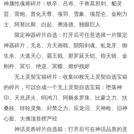
神属性魂将碎片：铁卒、吕布、干将莫邪剑、貂灵
芸、雷炮、普化天尊、项羽、雪象、项昆仑、金刚力
士、阿努比斯、白起、弗洛德、独眼巨人
限定神器碎片自选：打开后可任意选择一片限定
神器碎片，无名、方天画戟、阴阳剑魂、虬龙牙、御
生杀、大道天心、霸王戟、那罗延天铠、煌天斩、金
刚杵、冥引、绝逆、冥蝶、熔炉残烬
无上灵契宝箱碎片：收集60枚无上灵契自选宝箱
的碎片，可以合成一个无上灵契自选宝箱：堕落神
印、天兆厌火、呜鸿刀、阿耨多罗珠、比蒙之力、扶
桑枝、转轮灵角、封禁之力、应龙泪、灭神枪、旧神
心脏、大佛顶首楞严经
神话灵兽碎片自选箱：打开后可在神话品质的灵