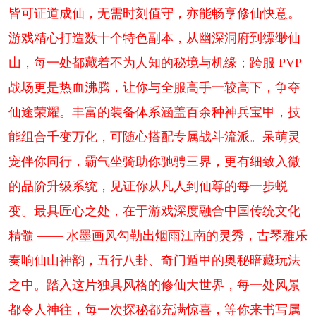
皆可证道成仙，无需时刻值守，亦能畅享修仙快意。
游戏精心打造数十个特色副本，从幽深洞府到缥缈仙
山，每一处都藏着不为人知的秘境与机缘；跨服 PVP
战场更是热血沸腾，让你与全服高手一较高下，争夺
仙途荣耀。丰富的装备体系涵盖百余种神兵宝甲，技
能组合千变万化，可随心搭配专属战斗流派。呆萌灵
宠伴你同行，霸气坐骑助你驰骋三界，更有细致入微
的品阶升级系统，见证你从凡人到仙尊的每一步蜕
变。最具匠心之处，在于游戏深度融合中国传统文化
精髓 —— 水墨画风勾勒出烟雨江南的灵秀，古琴雅乐
奏响仙山神韵，五行八卦、奇门遁甲的奥秘暗藏玩法
之中。踏入这片独具风格的修仙大世界，每一处风景
都令人神往，每一次探秘都充满惊喜，等你来书写属