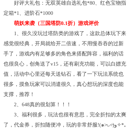
好评大礼包：无双英雄自选礼包*80、红色宝物指
定箱*1、进阶石*1000
萌妖来袭（三国塔防0.1折）游戏评价
1、很久没玩过塔防类的游戏了，这款总体玩下来
感觉很经典，开局就给开二倍速，不用慢吞吞的过新
手了，游戏内有足够多的角色来搭配阵容，福利的话
也很良心，创角送了v15，还有刷充功能，可以白嫖充
值，活动中心里还每天送钻石，看了一下玩法系统也
很多，摸鱼玩家可以消遣很久，真心想玩的深度也能
支撑，推荐！
2、648真的很划算！！！
3、福利很多，玩法也很有意思，完全折扣的太爽
了，代金券，折扣随便冲，玩的非常舒服!(๑˃̵ᴗ˂̵)و✧*｡