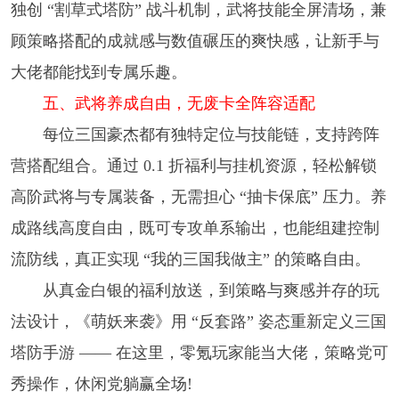
独创 “割草式塔防” 战斗机制，武将技能全屏清场，兼
顾策略搭配的成就感与数值碾压的爽快感，让新手与
大佬都能找到专属乐趣。​
五、武将养成自由，无废卡全阵容适配​
每位三国豪杰都有独特定位与技能链，支持跨阵
营搭配组合。通过 0.1 折福利与挂机资源，轻松解锁
高阶武将与专属装备，无需担心 “抽卡保底” 压力。养
成路线高度自由，既可专攻单系输出，也能组建控制
流防线，真正实现 “我的三国我做主” 的策略自由。​
从真金白银的福利放送，到策略与爽感并存的玩
法设计，《萌妖来袭》用 “反套路” 姿态重新定义三国
塔防手游 —— 在这里，零氪玩家能当大佬，策略党可
秀操作，休闲党躺赢全场!