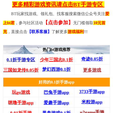
更多精彩游戏资讯请点击BT手游专区
BT玩家找游戏、领礼包、找客服搜索微信公众号关注
爱
【点击参加】
上bt君
，参与社区活动
无门槛领取
10元首
充
，直接点击
【联系客服】
了解更多
游戏福利
!!!
热门bt游戏推荐
奇迹0.05折
0.1折手游专区
少年三国志0.1折
梦幻西游0.1折
三国如龙传0.05折
更多游戏
好用的0.1折手游app
3733手游app
玩go游戏
巴兔手游app
米粒游app
咪噜手游app
爱趣手游app
u2game手游
0.01折手游
果盘游戏0.1折