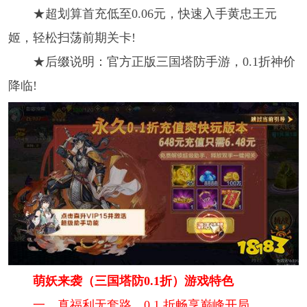
★超划算首充低至0.06元，快速入手黄忠王元
姬，轻松扫荡前期关卡!
★后缀说明：官方正版三国塔防手游，0.1折神价
降临!
萌妖来袭（三国塔防0.1折）游戏特色
一、真福利无套路，0.1 折畅享巅峰开局​