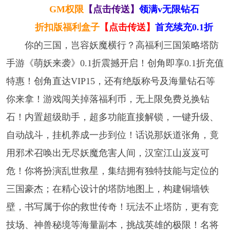
GM权限
【点击传送】
领满v无限钻石
折扣版福利盒子
【点击传送】
首充续充0.1折
你的三国，岂容妖魔横行？高福利三国策略塔防
手游《萌妖来袭》0.1折震撼开启！创角即享0.1折充值
特惠！创角直达VIP15，还有绝版称号及海量钻石等
你来拿！游戏闯关掉落福利币，无上限免费兑换钻
石！内置超级助手，超多功能直接解锁，一键升级、
自动战斗，挂机养成一步到位！话说那妖道张角，竟
用邪术召唤出无尽妖魔危害人间，汉室江山岌岌可
危！你将扮演乱世救星，集结拥有独特技能与定位的
三国豪杰；在精心设计的塔防地图上，构建铜墙铁
壁，书写属于你的救世传奇！玩法不止塔防，更有竞
技场、神兽秘境等海量副本，挑战英雄的极限！名将