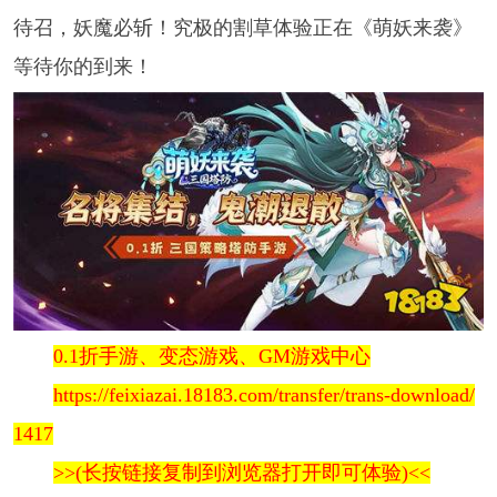
待召，妖魔必斩！究极的割草体验正在《萌妖来袭》
等待你的到来！
0.1折手游、变态游戏、GM游戏中心
https://feixiazai.18183.com/transfer/trans-download/
1417
>>(长按链接复制到浏览器打开即可体验)<<