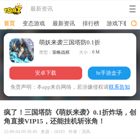
最新资讯
首页
变态游戏
最新资讯
排行榜
游戏下载
萌妖来袭三国塔防0.1折
0 M
类型：
策略战棋
大小：
安卓下载
bt手游盒子
免责声明：本app来自网络，若涉嫌侵权请
联系告知
疯了！三国塔防《萌妖来袭》0.1折炸场，创
角直接VIP15，还能挂机斩张角！
25-09-04 09:58:49
来源：18183
作者：清风