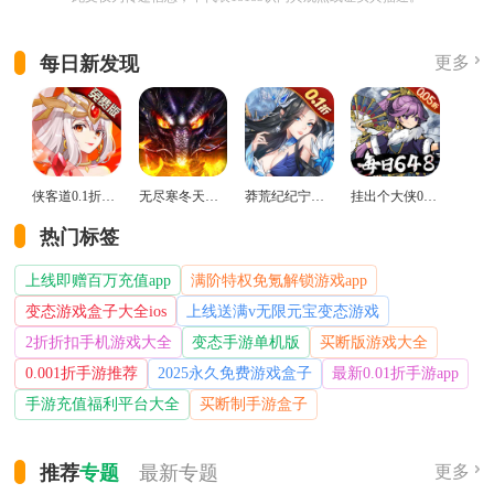
每日新发现
更多
侠客道0.1折变态版
无尽寒冬天蛇新春送礼版
莽荒纪纪宁传奇0.1折送无限连抽版
挂出个大侠0.05折免单福利版
热门标签
上线即赠百万充值app
满阶特权免氪解锁游戏app
变态游戏盒子大全ios
上线送满v无限元宝变态游戏
2折折扣手机游戏大全
变态手游单机版
买断版游戏大全
0.001折手游推荐
2025永久免费游戏盒子
最新0.01折手游app
手游充值福利平台大全
买断制手游盒子
推荐
专题
最新
专题
更多