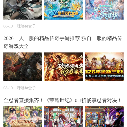
08-10
咪噜bt盒子
2026一人一服的精品传奇手游推荐 独自一服的精品传
奇游戏大全
08-10
咪噜bt盒子
全忍者直接集齐！《荣耀世纪》0.1折畅享忍者对决！