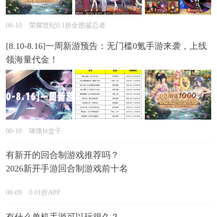
08-10
荣耀世纪0.1折全图鉴忍者
[8.10-8.16]一周新游预告：无门槛0氪手游来袭，上线
领海量代金！
08-10
咪噜bt盒子
有新开的回合制游戏推荐吗？
2026新开手游回合制游戏前十名
精选
08-09
0.01折APP
有什么单机手游可以玩很久？