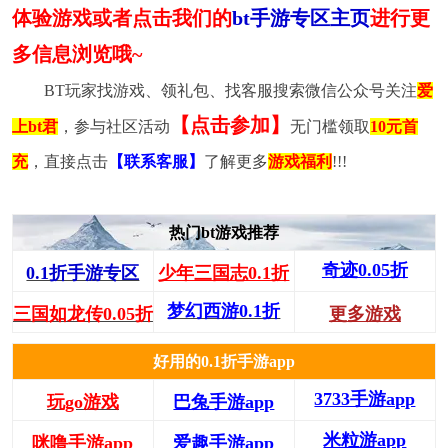
体验游戏或者点击我们的
bt手游专区主页
进行更
多信息浏览哦~
BT玩家找游戏、领礼包、找客服搜索微信公众号关注
爱
【点击参加】
上bt君
，参与社区活动
无门槛领取
10元首
充
，直接点击
【联系客服】
了解更多
游戏福利
!!!
热门bt游戏推荐
奇迹0.05折
0.1折手游专区
少年三国志0.1折
梦幻西游0.1折
三国如龙传0.05折
更多游戏
好用的0.1折手游app
3733手游app
玩go游戏
巴兔手游app
米粒游app
咪噜手游app
爱趣手游app