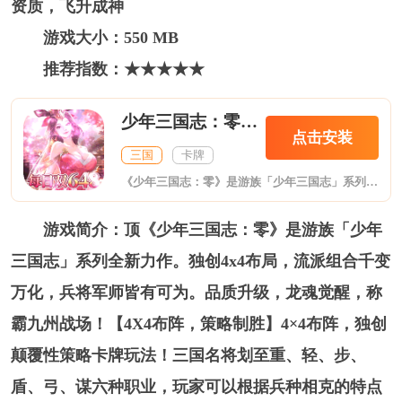
资质，飞升成神
游戏大小：550 MB
推荐指数：★★★★★
少年三国志：零首款少三系免费版
点击安装
三国
卡牌
《少年三国志：零》是游族「少年三国志」系列全新力作。独创4x4布局，流派组合千变万化，兵将军师皆有可为。品质升级，龙魂觉醒，称霸九州战场！【4X4布阵，策略制胜】4×4布阵，独创颠覆性策略卡牌玩法！三国名将划至重、轻、步、盾、弓、谋六种职业，玩家可以根据兵种相克的特点自由部署，以奇制胜！【公平竞技，跨服争锋】全新赛季制玩法，豪华福利，多样副本等你探索！实时匹配，激烈对决一触即发！【军师控场，奇计百
游戏简介：顶《少年三国志：零》是游族「少年
三国志」系列全新力作。独创4x4布局，流派组合千变
万化，兵将军师皆有可为。品质升级，龙魂觉醒，称
霸九州战场！【4X4布阵，策略制胜】4×4布阵，独创
颠覆性策略卡牌玩法！三国名将划至重、轻、步、
盾、弓、谋六种职业，玩家可以根据兵种相克的特点