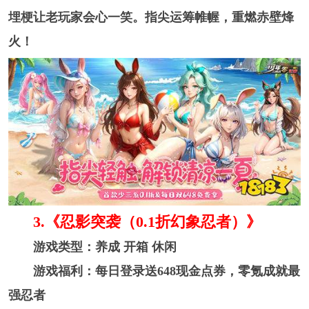
埋梗让老玩家会心一笑。指尖运筹帷幄，重燃赤壁烽
火！
3.《忍影突袭（0.1折幻象忍者）》
游戏类型：养成 开箱 休闲
游戏福利：每日登录送648现金点券，零氪成就最
强忍者