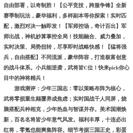
自由部署，以奇制胜！【公平竞技，跨服争锋】全新
赛季制玩法，豪华福利，多样副本等你探索！实时匹
配，激烈对决一触即发！【军师控场，奇计百出】军
师出战，神机妙算掌控全局！技能融合、威力叠加，
实时决策、局势扭转，尽享即时战略快感！【猛将强
兵，自由搭配】不同流派，豪华阵容，打造极富创意
的战斗体系。小兵能逆袭，武将皆C位！快来pick你心
目中的神将精兵！
游戏测评：少年三国志：零以策略布阵为核心，
武将零损重生颠覆养成焦虑；实时国战千人同屏，烧
脑搭配兵种相克，少年热血与智谋并存。美术国潮焕
新，百名名将皆少年意气风发。福利丰厚，十连必出
红将，零氪也能爽集阵容。细节考据三国正史，彩蛋