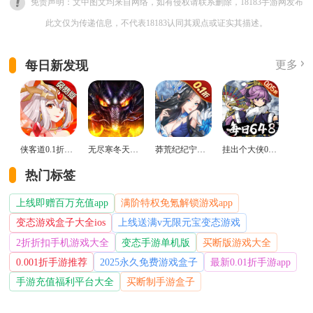
免责声明：文中图文均来自网络，如有侵权请联系删除，18183手游网发布
此文仅为传递信息，不代表18183认同其观点或证实其描述。
每日新发现
更多
侠客道0.1折变态版
无尽寒冬天蛇新春送礼版
莽荒纪纪宁传奇0.1折送无限连抽版
挂出个大侠0.05折免单福利版
热门标签
上线即赠百万充值app
满阶特权免氪解锁游戏app
变态游戏盒子大全ios
上线送满v无限元宝变态游戏
2折折扣手机游戏大全
变态手游单机版
买断版游戏大全
0.001折手游推荐
2025永久免费游戏盒子
最新0.01折手游app
手游充值福利平台大全
买断制手游盒子