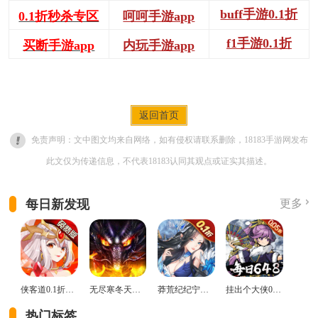
buff手游0.1折
0.1折秒杀专区
呵呵手游app
f1手游0.1折
买断手游app
内玩手游app
返回首页
免责声明：文中图文均来自网络，如有侵权请联系删除，18183手游网发布
此文仅为传递信息，不代表18183认同其观点或证实其描述。
每日新发现
更多
侠客道0.1折变态版
无尽寒冬天蛇新春送礼版
莽荒纪纪宁传奇0.1折送无限连抽版
挂出个大侠0.05折免单福利版
热门标签