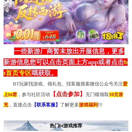
一些新游厂商暂未放出开服信息，更多
新游信息您可以点击页面上方app或者点击
b
t首页专区
哦获取。
BT玩家找游戏、领礼包、找客服搜索微信公众号关注
爱
【点击参加】
上bt君
，参与社区活动
无门槛领取
10元首
充
，直接点击
【联系客服】
了解更多
游戏福利
!!!
热门bt游戏推荐