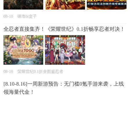
08-10
咪噜bt盒子
全忍者直接集齐！《荣耀世纪》0.1折畅享忍者对决！
08-10
荣耀世纪0.1折全图鉴忍者
[8.10-8.16]一周新游预告：无门槛0氪手游来袭，上线
领海量代金！