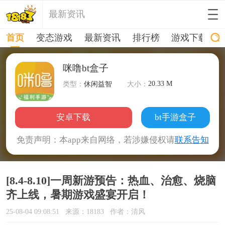
最新资讯
首页
变态游戏
最新资讯
排行榜
游戏下载
咪噜bt盒子
20.33 M
类型：
休闲益智
大小：
安卓下载
bt手游盒子
免责声明：本app来自网络，若涉嫌侵权请
联系告知
[8.4-8.10]一周新游预告：热血、治愈、烧脑
齐上线，暑期游戏盛宴开启！
25-08-04 09:08:51
来源：18183
作者：清风