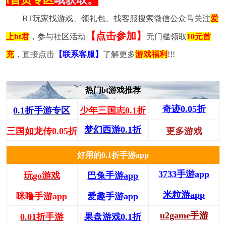
BT玩家找游戏、领礼包、找客服搜索微信公众号关注
爱
【点击参加】
上bt君
，参与社区活动
无门槛领取
10元首
充
，直接点击
【联系客服】
了解更多
游戏福利
!!!
热门bt游戏推荐
奇迹0.05折
0.1折手游专区
少年三国志0.1折
梦幻西游0.1折
三国如龙传0.05折
更多游戏
好用的0.1折手游app
3733手游app
玩go游戏
巴兔手游app
米粒游app
咪噜手游app
爱趣手游app
u2game手游
0.01折手游
果盘游戏0.1折