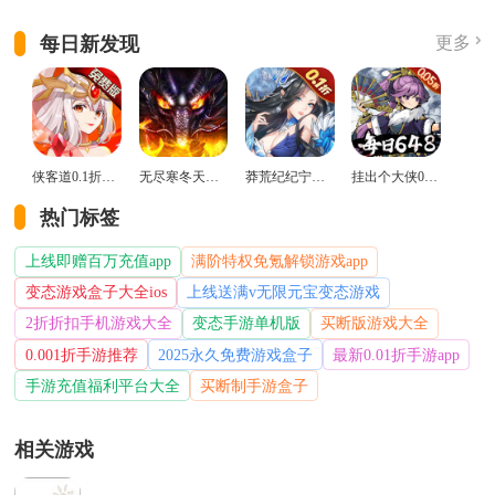
每日新发现
更多
侠客道0.1折变态版
无尽寒冬天蛇新春送礼版
莽荒纪纪宁传奇0.1折送无限连抽版
挂出个大侠0.05折免单福利版
热门标签
上线即赠百万充值app
满阶特权免氪解锁游戏app
变态游戏盒子大全ios
上线送满v无限元宝变态游戏
2折折扣手机游戏大全
变态手游单机版
买断版游戏大全
0.001折手游推荐
2025永久免费游戏盒子
最新0.01折手游app
手游充值福利平台大全
买断制手游盒子
相关游戏