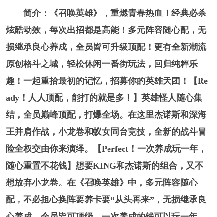
简介：《召唤英雄》，重燃青春热血！经典必杀
炫酷动效，每次出招都是高能！多元阵容随心配，无
损继承良心养成，全员皆可升级顶配！更有全新潮流
原创格斗之城，轻松休闲一番街玩法，回归纯粹乐
趣！一起重拾最初的记忆，招募你的英雄天团！【Re
ady！人人顶配，能打的就是多！】英雄怪人随心集
结，全员巅峰顶配，打爆全场。在这里杰诺斯和深海
王并肩作战，小龙卷和蚁女同台竞技，全新的战斗冒
险全权交由你来演绎。【Perfect！一次养成玩一年，
随心重置不花钱】想要KING和杰诺斯的组合，又不
想放弃小龙卷。在《召唤英雄》中，多元阵容随心
配，不必担心换阵要养卡要“从头再来”，无损继承良
心养成，全员皆可顶级，一次养成的钱可以玩一年，