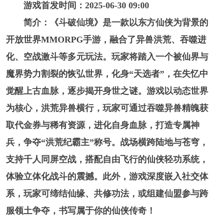
游戏首发时间：2025-06-30 09:00
简介：《斗破仙境》是一款以东方仙侠为背景的
开放世界MMORPG手游，融合了异兽洪荒、吞噬进
化、空战激斗等多元玩法。玩家将踏入一个被仙界与
魔界势力割裂的恢弘世界，化身“天选者”，在失忆中
觉醒上古血脉，逐步揭开身世之谜。游戏以动态世界
为核心，洪荒异兽横行，玩家可通过吞噬异兽精魄获
取代金券与稀有资源，进化自身血脉，打造专属神
兵，争夺“洪荒纪霸主”称号。战场横跨陆地与苍穹，
支持千人同屏空战，搭配自由飞行的仙侠轻功系统，
体验立体化战斗的震撼。此外，游戏深度嵌入社交体
系，玩家可缔结仙缘、共修功法，或组建仙盟参与跨
服领土争夺，书写属于你的仙侠传奇！