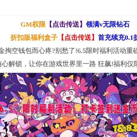
GM权限
【点击传送】
领满v无限钻石
折扣版福利盒子
【点击传送】
首充续充0.1
掏空钱包而心疼?别愁了!6.5限时福利活动
心解锁，让你在游戏世界里一路 狂飙!福利仅