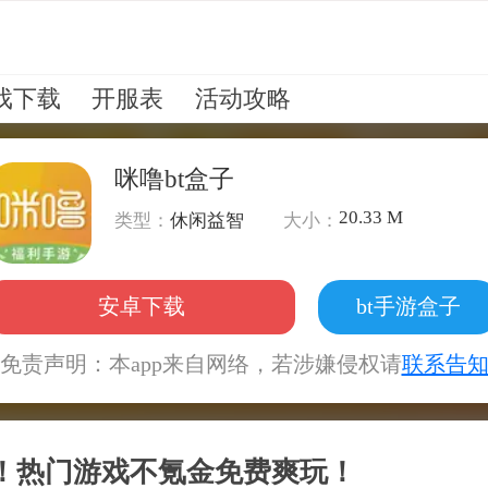
戏下载
开服表
活动攻略
咪噜bt盒子
20.33 M
类型：
休闲益智
大小：
安卓下载
bt手游盒子
免责声明：本app来自网络，若涉嫌侵权请
联系告
币！热门游戏不氪金免费爽玩！