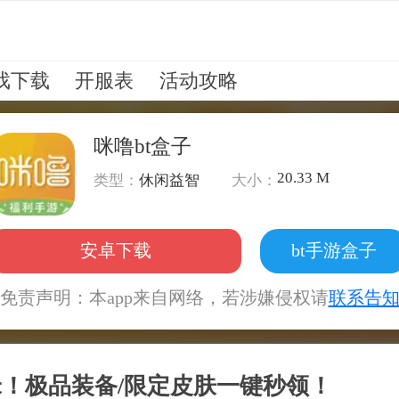
戏下载
开服表
活动攻略
咪噜bt盒子
20.33 M
类型：
休闲益智
大小：
安卓下载
bt手游盒子
免责声明：本app来自网络，若涉嫌侵权请
联系告
赚米！极品装备/限定皮肤一键秒领！