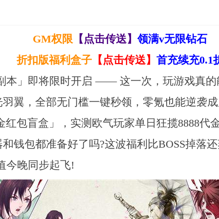
GM权限
【点击传送】
领满v无限钻石
折扣版福利盒子
【点击传送】
首充续充0.1
副本」即将限时开启 —— 这一次，玩游戏真
羽翼，全部无门槛一键秒领，零氪也能逆袭成服霸
金红包盲盒」，实测欧气玩家单日狂揽8888
和钱包都准备好了吗?​这波福利比BOSS掉落
值今晚同步起飞!