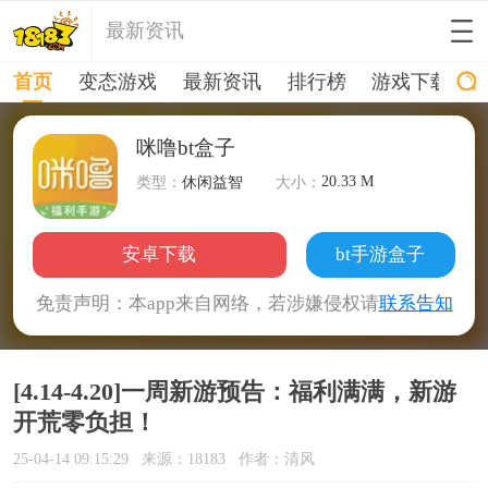
最新资讯
首页
变态游戏
最新资讯
排行榜
游戏下载
咪噜bt盒子
20.33 M
类型：
休闲益智
大小：
安卓下载
bt手游盒子
免责声明：本app来自网络，若涉嫌侵权请
联系告知
[4.14-4.20]一周新游预告：福利满满，新游
开荒零负担！
25-04-14 09:15:29
来源：18183
作者：清风