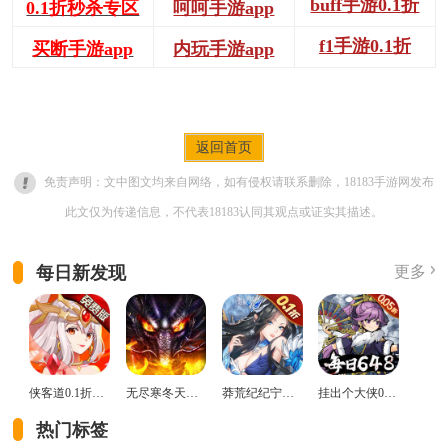
buff手游0.1折
0.1折秒杀专区
呵呵手游app
f1手游0.1折
买断手游app
内玩手游app
返回首页
免责声明：文中图文均来自网络，如有侵权请联系删除，18183手游网发布
此文仅为传递信息，不代表18183认同其观点或证实其描述。
每日新发现
更多
侠客道0.1折变态版
无尽寒冬天蛇新春送礼版
莽荒纪纪宁传奇0.1折送无限连抽版
挂出个大侠0.05折免单福利版
热门标签