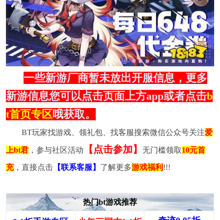
一些新游厂商暂未放出开服信息，更多
新游信息您可以点击页面上方app或者点击
b
t首页专区
哦获取。
BT玩家找游戏、领礼包、找客服搜索微信公众号关注
爱
【点击参加】
上bt君
，参与社区活动
无门槛领取
10元首
充
，直接点击
【联系客服】
了解更多
游戏福利
!!!
热门bt游戏推荐