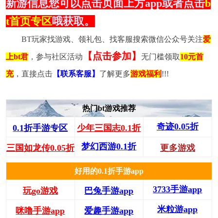
新游信息您可以点击页面上方app或者点击
b
t首页专区
哦获取。
BT玩家找游戏、领礼包、找客服搜索微信公众号关注
爱
【点击参加】
上bt君
，参与社区活动
无门槛领取
10元首
充
，直接点击
【联系客服】
了解更多
游戏福利
!!!
热门bt游戏推荐
奇迹0.05折
0.1折手游专区
少年三国志0.1折
梦幻西游0.1折
三国如龙传0.05折
更多游戏
好用的0.1折手游app
3733手游app
玩go游戏
巴兔手游app
米粒游app
咪噜手游app
爱趣手游app