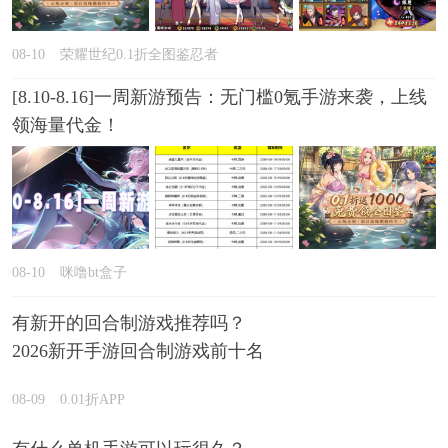
08-10
荣耀世纪0.1折全图鉴忍者
[8.10-8.16]一周新游预告：无门槛0氪手游来袭，上线
领海量代金！
08-10
咪噜bt盒子
有新开的回合制游戏推荐吗？
2026新开手游回合制游戏前十名
精选
08-09
0.01折APP