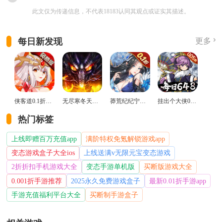
此文仅为传递信息，不代表18183认同其观点或证实其描述。
每日新发现
更多
侠客道0.1折变态版
无尽寒冬天蛇新春送礼版
莽荒纪纪宁传奇0.1折送无限连抽版
挂出个大侠0.05折免单福利版
热门标签
上线即赠百万充值app
满阶特权免氪解锁游戏app
变态游戏盒子大全ios
上线送满v无限元宝变态游戏
2折折扣手机游戏大全
变态手游单机版
买断版游戏大全
0.001折手游推荐
2025永久免费游戏盒子
最新0.01折手游app
手游充值福利平台大全
买断制手游盒子